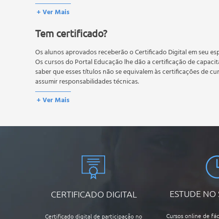
conteúdo do curso.
Fazendo o Topo do Bolo
+ Ver Mais
Os estudos, atividades e avaliações devem ser feitos dentro do
Unidade 8 - Biscuit Personalizado
A média final deve ser igual ou superior a 60%
para a conclusão 
Tem certificado?
reprovação, o aluno poderá realizar novamente a prova dentro 
Porta-retratos com Decoração em Biscuit
não possuem nova prova, atividades reflexivas e descritivas.
Unidade 9 - Divulgando seu Biscuit
Os alunos aprovados receberão o Certificado Digital em seu esp
Como Divulgar o Produto
Os cursos do Portal Educação lhe dão a certificação de capaci
Como Valorizar seu Produto
saber que esses títulos não se equivalem às certificações de cu
Modelos
assumir responsabilidades técnicas.
+ Ver Mais
ESTUDE NO
CERTIFICADO DIGITAL
Cursos online de fác
Certificado digital de participação no