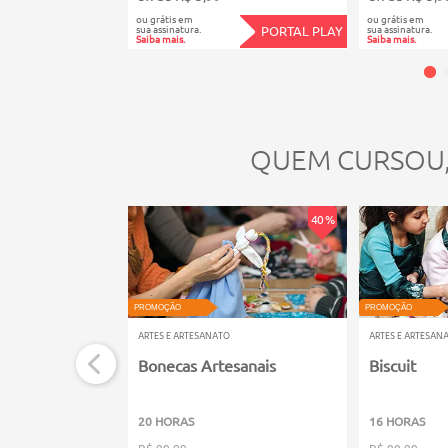
ou grátis em
ou grátis em
sua assinatura.
sua assinatura.
PORTAL PLAY
Saiba mais.
Saiba mais.
QUEM CURSOU
40 %
PROMOÇÃO
PROMOÇÃO
ARTES E ARTESANATO
ARTES E ARTESAN
Bonecas Artesanais
Biscuit
20 HORAS
16 HORAS
R$ 99,99
R$ 99,99