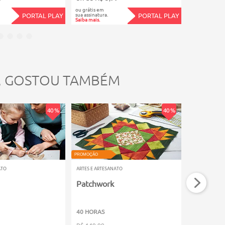
ou grátis em
ou grátis em
sua assinatura.
sua assinatura.
PORTAL PLAY
PORTAL PLAY
Saiba mais.
Saiba mais.
, GOSTOU TAMBÉM
40 %
40 %
PROMOÇÃO
PROMOÇÃO
ATO
ARTES E ARTESANATO
ARTES E ARTE
Patchwork
Crochê
40 HORAS
6 HORAS
R$ 149,99
R$ 49,99