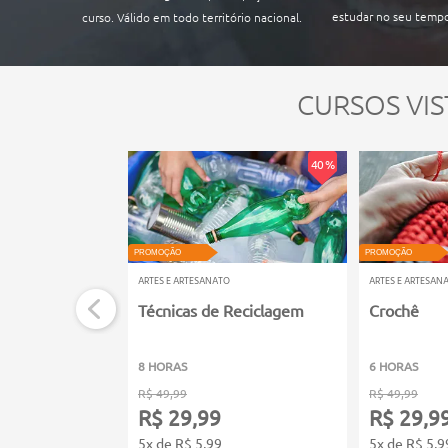
estudar no seu tempo
curso. Válido em todo território nacional.
CURSOS VIS
40 %
PROMOÇÃO
PROMOÇÃO
ARTES E ARTESANATO
ARTES E ARTESAN
Técnicas de Reciclagem
Crochê
8 HORAS
6 HORAS
R$ 49,99
R$ 49,99
R$ 29,99
R$ 29,9
5x de R$ 5,99
5x de R$ 5,9