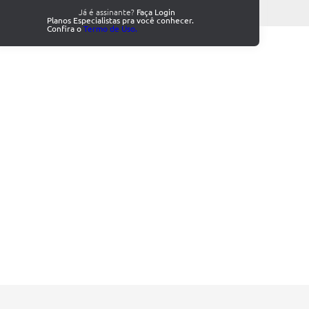
Já é assinante?
Faça Login
Planos Especialistas pra você conhecer.
Confira o
Termo de Uso.