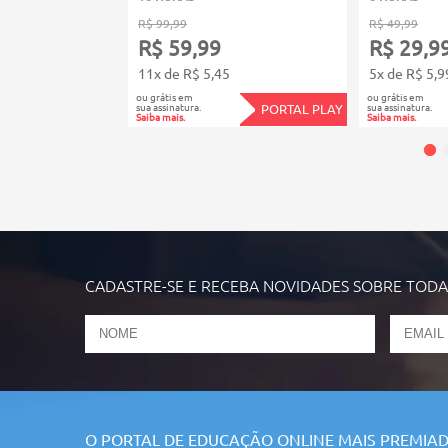
R$ 99,99
R$ 49,99
R$ 59,99
R$ 29,9
11x de R$ 5,45
5x de R$ 5,9
ou grátis em
ou grátis em
sua assinatura.
sua assinatura.
PORTAL PLAY
Saiba mais.
Saiba mais.
CADASTRE-SE E RECEBA NOVIDADES SOBRE TOD
O PORTAL DE EDUCAÇÃO ONLINE MAIS PREMIAD