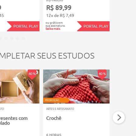
9
R$ 89,99
R$ 29,
45
12x de R$ 7,49
5x de R$ 5
ou grátis em
ou grátis em
sua assinatura.
sua assinatura.
PORTAL PLAY
PORTAL PLAY
Saiba mais.
Saiba mais.
MPLETAR SEUS ESTUDOS
40 %
40 %
VIDEOAULA
PROMOÇÃO
PROMOÇÃO
ATO
ARTES E ARTESANATO
ARTES E ARTE
resentes com
Crochê
Conhecim
ulado
Desenho 
6 HORAS
3 HORAS