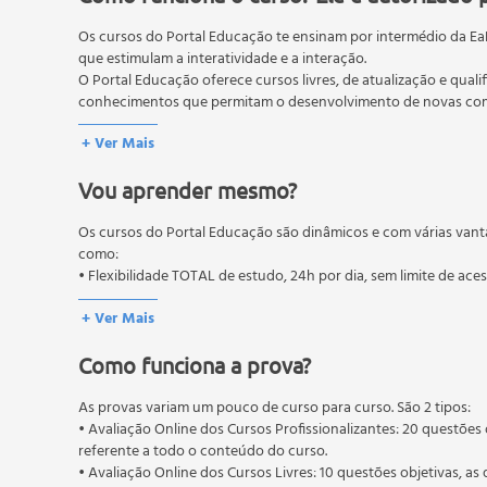
Braços e Mãos
Os cursos do Portal Educação te ensinam por intermédio da Ea
Pernas e Pés
que estimulam a interatividade e a interação.
Unindo o Corpinho
O Portal Educação oferece cursos livres, de atualização e quali
Unidade 3 - Kit Cozinha
conhecimentos que permitam o desenvolvimento de novas comp
Potes
O MEC (Ministério da Educação), trata da política nacional de
+ Ver Mais
Porta-guardanapos
pós-graduação. Os cursos técnicos e profissionalizantes são au
Porta-chaves
Vou aprender mesmo?
Unidade 4 - Quarto do bebê
Kit Higiene
Os cursos do Portal Educação são dinâmicos e com várias vant
Nicho de Menina
como:
Espelho de Luz
• Flexibilidade TOTAL de estudo, 24h por dia, sem limite de ace
Quadrinho de Porta
+ Ver Mais
Abajur
Unidade 5- Caixa com Palhacinho
Como funciona a prova?
Decorando a Caixa
Unidade 6 - Lembrancinhas de Biscuit
As provas variam um pouco de curso para curso. São 2 tipos:
• Avaliação Online dos Cursos Profissionalizantes: 20 questões 
Lembrancinha de Recém-nascido
referente a todo o conteúdo do curso.
Lembrancinha de Casamento
• Avaliação Online dos Cursos Livres: 10 questões objetivas, as 
Unidade 7 - Topo do Bolo