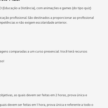
D (Educação a Distância), com animações e games (do tipo quiz)
ficação profissional. São destinados a proporcionar ao profissional
etências e não exigem escolaridade anterior.
 educação em geral, mas autoriza apenas cursos de graduação e
torizados pelas Secretarias Estaduais de Educação.
agens comparadas a um curso presencial. Você terá recursos
sso!
objetivas, as quais devem ser feitas em 2 horas, prova única e
quais devem ser feitas em 1 hora, prova única e referente a todo o