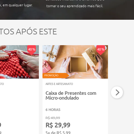
, em qualquer lugar.
tornar o seu aprendizado mais fácil.
TOS APÓS ESTE
40 %
40 %
PROMOÇÃO
PROMOÇÃO
ATO
ARTES E ARTESANATO
ARTES E ARTE
Caixa de Presentes com
Biscuit
Micro-ondulado
6 HORAS
16 HORAS
R$ 49,99
R$ 99,99
9
R$ 29,99
R$ 59,
9
5x de R$ 5,99
11x de R$