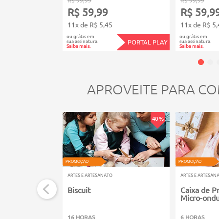
R$ 59,99
R$ 59,9
11x de R$ 5,45
11x de R$ 5,
ou grátis em
ou grátis em
sua assinatura.
sua assinatura.
PORTAL PLAY
Saiba mais.
Saiba mais.
APROVEITE PARA CO
40 %
PROMOÇÃO
PROMOÇÃO
ARTES E ARTESANATO
ARTES E ARTESAN
Biscuit
Caixa de P
Micro-ond
16 HORAS
6 HORAS