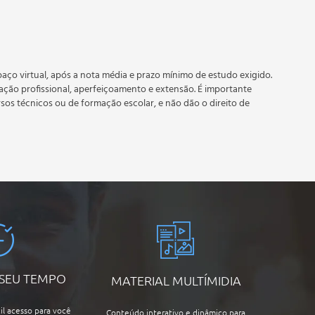
 prazo estipulado no calendário do curso.
e recebimento do certificado digital do curso. Em caso de
do período do curso quantas vezes desejar. Os cursos gratuitos
aço virtual, após a nota média e prazo mínimo de estudo exigido.
tação profissional, aperfeiçoamento e extensão. É importante
rsos técnicos ou de formação escolar, e não dão o direito de
 SEU TEMPO
MATERIAL MULTÍMIDIA
il acesso para você
Conteúdo interativo e dinâmico para