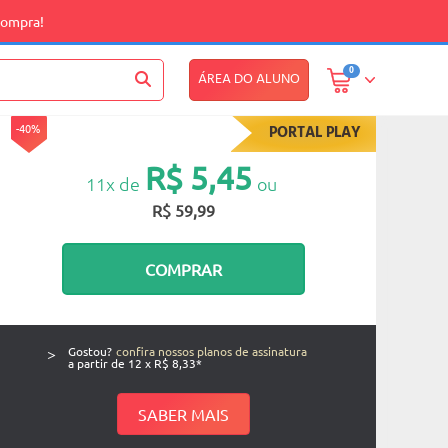
compra!
0
ÁREA DO ALUNO
-40%
PORTAL PLAY
R$ 5,45
11x de
ou
R$ 59,99
COMPRAR
>
Gostou?
confira nossos planos de assinatura
a partir de 12 x R$ 8,33*
SABER MAIS