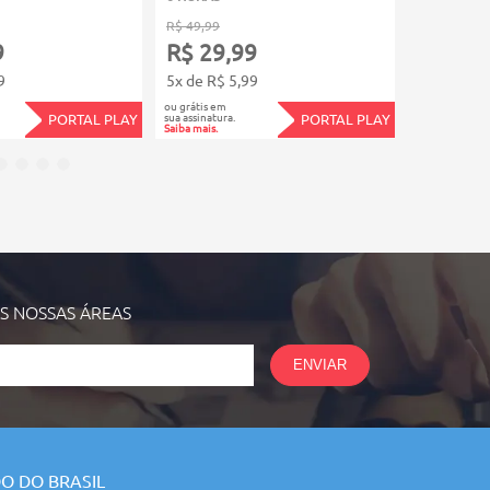
R$ 49,99
R$ 39,99
9
R$ 29,99
R$ 23,
9
5x de R$ 5,99
4x de R$ 5
ou grátis em
ou grátis em
sua assinatura.
sua assinatura.
PORTAL PLAY
PORTAL PLAY
Saiba mais.
Saiba mais.
AS NOSSAS
ÁREAS
ENVIAR
O DO BRASIL