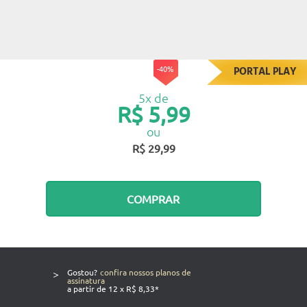
-40%
PORTAL PLAY
5x de
R$ 5,99
ou
R$ 29,99
COMPRAR
>
Gostou?
confira nossos planos de
assinatura
a partir de 12 x R$ 8,33*