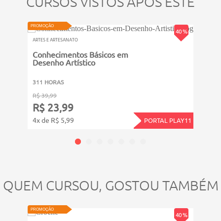
CURSOS VISTOS APÓS ESTE
VIDEOAULA
PROMOÇÃO
PROMOÇ
40 %
ARTES E ARTESANATO
ARTES 
Conhecimentos Básicos em
Técn
Desenho Artístico
311 HORAS
811 
R$ 39,99
R$ 49
R$ 23,99
R$ 
4x de R$ 5,99
5x de
PORTAL PLAY11
QUEM CURSOU, GOSTOU TAMBÉM
PROMOÇÃO
PROMOÇ
40 %