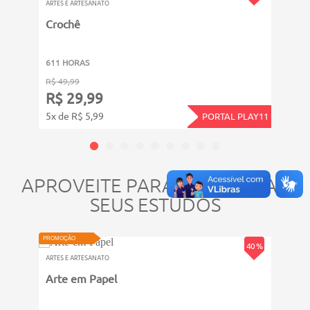
ARTES E ARTESANATO
ARTES 
Crochê
Biscu
611 HORAS
1611
R$ 49,99
R$ 99
R$ 29,99
R$ 
5x de R$ 5,99
11x d
PORTAL PLAY11
APROVEITE PARA COMPLETAR
SEUS ESTUDOS
PROMOÇÃO
PROMOÇ
40 %
ARTES E ARTESANATO
ARTES 
Arte em Papel
Patc