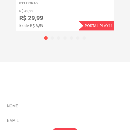
811 HORAS
4011
R$ 49,99
R$ 14
R$ 29,99
R$ 
5x de R$ 5,99
12x d
PORTAL PLAY11
CADASTRE-SE E RECEBA NOVIDADES SOBRE TODAS
NOSSAS
ÁREAS