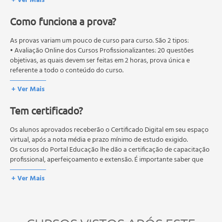
+ Ver Mais
Como funciona a prova?
As provas variam um pouco de curso para curso. São 2 tipos:
• Avaliação Online dos Cursos Profissionalizantes: 20 questões
objetivas, as quais devem ser feitas em 2 horas, prova única e
referente a todo o conteúdo do curso.
• Avaliação Online dos Cursos Livres: 10 questões objetivas, as quais
+ Ver Mais
devem ser feitas em 1 hora, prova única e referente a todo o
conteúdo do curso.
Tem certificado?
Os estudos, atividades e avaliações devem ser feitos dentro do
prazo estipulado no calendário do curso.
A média final deve ser igual ou superior a 60%
Os alunos aprovados receberão o Certificado Digital em seu espaço
para a conclusão e
recebimento do certificado digital do curso. Em caso de reprovação,
virtual, após a nota média e prazo mínimo de estudo exigido.
o aluno poderá realizar novamente a prova dentro do período do
Os cursos do Portal Educação lhe dão a certificação de capacitação
curso quantas vezes desejar. Os cursos gratuitos não possuem nova
profissional, aperfeiçoamento e extensão. É importante saber que
prova, atividades reflexivas e descritivas.
esses títulos não se equivalem às certificações de cursos técnicos ou
+ Ver Mais
de formação escolar, e não dão o direito de assumir
responsabilidades técnicas.