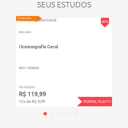
SEUS ESTUDOS
PROMOÇÃO
40 %
BIOLOGIA
Oceanografia Geral
PROMOÇ
BIOLOG
Fung
Dive
8011 HORAS
8011
R$ 199,99
R$ 19
R$ 119,99
R$ 
12x de R$ 9,99
12x d
PORTAL PLAY11