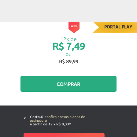
-40%
PORTAL PLAY
12x de
R$ 7,49
ou
R$ 89,99
COMPRAR
>
Gostou?
confira nossos planos de
assinatura
a partir de 12 x R$ 8,33*