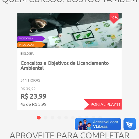
40 %
NOVO
VIDEOAULA
VIDEOAU
PROMOÇÃO
50 OFF
BIOLOGIA
BIOLOG
Conceitos e Objetivos de Licenciamento
Micr
Ambiental
311 HORAS
6011
R$ 39,99
R$ 14
R$ 23,99
R$ 
4x de R$ 5,99
12x d
PORTAL PLAY11
APROVEITE PARA COMPLETAR