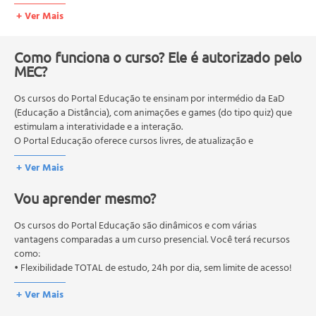
Simetria floral;
+ Ver Mais
Características gerais das folhas;
Indumento;
Características gerais dos frutos;
Como funciona o curso? Ele é autorizado pelo
Características gerais das raízes;
MEC?
Raízes aéreas;
Os cursos do Portal Educação te ensinam por intermédio da EaD
Raízes subterrâneas;
(Educação a Distância), com animações e games (do tipo quiz) que
Características gerais dos caules;
estimulam a interatividade e a interação.
Caules aéreos;
O Portal Educação oferece cursos livres, de atualização e
Caules subterrâneos.
qualificação profissional. São destinados a proporcionar ao
+ Ver Mais
profissional conhecimentos que permitam o desenvolvimento de
novas competências e não exigem escolaridade anterior.
Vou aprender mesmo?
O MEC (Ministério da Educação), trata da política nacional de
educação em geral, mas autoriza apenas cursos de graduação e
pós-graduação. Os cursos técnicos e profissionalizantes são
Os cursos do Portal Educação são dinâmicos e com várias
autorizados pelas Secretarias Estaduais de Educação.
vantagens comparadas a um curso presencial. Você terá recursos
como:
• Flexibilidade TOTAL de estudo, 24h por dia, sem limite de acesso!
+ Ver Mais