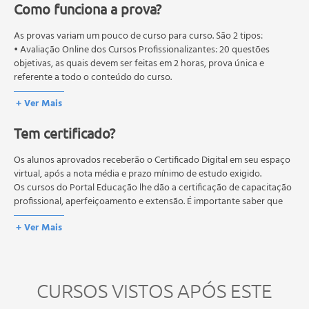
Como funciona a prova?
As provas variam um pouco de curso para curso. São 2 tipos:
• Avaliação Online dos Cursos Profissionalizantes: 20 questões
objetivas, as quais devem ser feitas em 2 horas, prova única e
referente a todo o conteúdo do curso.
• Avaliação Online dos Cursos Livres: 10 questões objetivas, as quais
+ Ver Mais
devem ser feitas em 1 hora, prova única e referente a todo o
conteúdo do curso.
Tem certificado?
Os estudos, atividades e avaliações devem ser feitos dentro do
prazo estipulado no calendário do curso.
A média final deve ser igual ou superior a 60%
Os alunos aprovados receberão o Certificado Digital em seu espaço
para a conclusão e
recebimento do certificado digital do curso. Em caso de reprovação,
virtual, após a nota média e prazo mínimo de estudo exigido.
o aluno poderá realizar novamente a prova dentro do período do
Os cursos do Portal Educação lhe dão a certificação de capacitação
curso quantas vezes desejar. Os cursos gratuitos não possuem nova
profissional, aperfeiçoamento e extensão. É importante saber que
prova, atividades reflexivas e descritivas.
esses títulos não se equivalem às certificações de cursos técnicos ou
+ Ver Mais
de formação escolar, e não dão o direito de assumir
responsabilidades técnicas.
CURSOS VISTOS APÓS ESTE