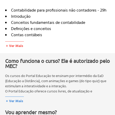
Contabilidade para profissionais não contadores - 29h
Introdução
Conceitos fundamentais de contabilidade
Definições e conceitos
Contas contábeis
Ferramentas para análise das demonstrações contábeis
+ Ver Mais
Análise horizontal e análise vertical
Análise horizontal
Análise vertical
Como funciona o curso? Ele é autorizado pelo
MEC?
Análise de índices
Assistente Contábil - 58h
Os cursos do Portal Educação te ensinam por intermédio da EaD
O que é contabilidade?
(Educação a Distância), com animações e games (do tipo quiz) que
Princípios contábeis
estimulam a interatividade e a interação.
Técnicas contábeis
O Portal Educação oferece cursos livres, de atualização e
Livros contábeis e patrimônio
qualificação profissional. São destinados a proporcionar ao
+ Ver Mais
profissional conhecimentos que permitam o desenvolvimento de
Livros contábeis
novas competências e não exigem escolaridade anterior.
Patrimônio
Vou aprender mesmo?
O MEC (Ministério da Educação), trata da política nacional de