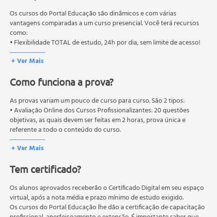
Representação gráfica do patrimônio
educação em geral, mas autoriza apenas cursos de graduação e
Situação líquida
pós-graduação. Os cursos técnicos e profissionalizantes são
Os cursos do Portal Educação são dinâmicos e com várias
Contabilidade Financeira e Gerencial - 58h
autorizados pelas Secretarias Estaduais de Educação.
vantagens comparadas a um curso presencial. Você terá recursos
como:
A contabilidade na antiguidade
• Flexibilidade TOTAL de estudo, 24h por dia, sem limite de acesso!
Evolução contábil
A escola italiana (europeia) de contabilidade
+ Ver Mais
A escola norte-americana
Como funciona a prova?
O ensino de contabilidade no Brasil
Conhecendo a contabilidade
As provas variam um pouco de curso para curso. São 2 tipos:
Controller - a identificação exata do contador
• Avaliação Online dos Cursos Profissionalizantes: 20 questões
Conceito de contabilidade
objetivas, as quais devem ser feitas em 2 horas, prova única e
Contas a Pagar e Receber - 39h
referente a todo o conteúdo do curso.
Introdução
• Avaliação Online dos Cursos Livres: 10 questões objetivas, as quais
+ Ver Mais
devem ser feitas em 1 hora, prova única e referente a todo o
Ética profissional
conteúdo do curso.
Definição de ética
Tem certificado?
Os estudos, atividades e avaliações devem ser feitos dentro do
Algumas concepções de ética no tempo
prazo estipulado no calendário do curso.
O que é ética profissional
A média final deve ser igual ou superior a 60%
Os alunos aprovados receberão o Certificado Digital em seu espaço
para a conclusão e
Como ser um profissional ético
recebimento do certificado digital do curso. Em caso de reprovação,
virtual, após a nota média e prazo mínimo de estudo exigido.
o aluno poderá realizar novamente a prova dentro do período do
Os cursos do Portal Educação lhe dão a certificação de capacitação
Empregabilidade