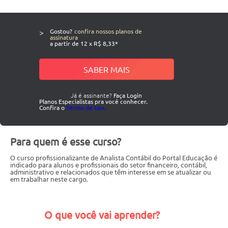
>
Gostou?
confira nossos planos de
assinatura
a partir de 12 x R$ 8,33*
SABER MAIS
Já é assinante?
Faça Login
Planos Especialistas pra você conhecer.
Confira o
Termo de Uso.
Para quem é esse curso?
O curso profissionalizante de Analista Contábil do Portal Educação é
indicado para alunos e profissionais do setor financeiro, contábil,
administrativo e relacionados que têm interesse em se atualizar ou
em trabalhar neste cargo.
O que você vai aprender?