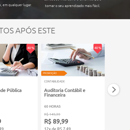
, em qualquer lugar.
tornar o seu aprendizado mais fácil.
TOS APÓS ESTE
40 %
40 %
PROMOÇÃO
PROMOÇÃO
CONTABILIDADE
CONTABILIDA
ade Pública
Auditoria Contábil e
Contabil
Financeira
60 HORAS
60 HORAS
R$ 149,99
R$ 149,99
9
R$ 89,99
R$ 89,
49
12x de R$ 7,49
12x de R$