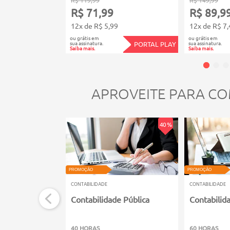
R$ 71,99
R$ 89,9
12x de R$ 5,99
12x de R$ 7,
ou grátis em
ou grátis em
sua assinatura.
sua assinatura.
PORTAL PLAY
Saiba mais.
Saiba mais.
APROVEITE PARA CO
40 %
PROMOÇÃO
PROMOÇÃO
CONTABILIDADE
CONTABILIDADE
Contabilidade Pública
Contabilid
40 HORAS
60 HORAS