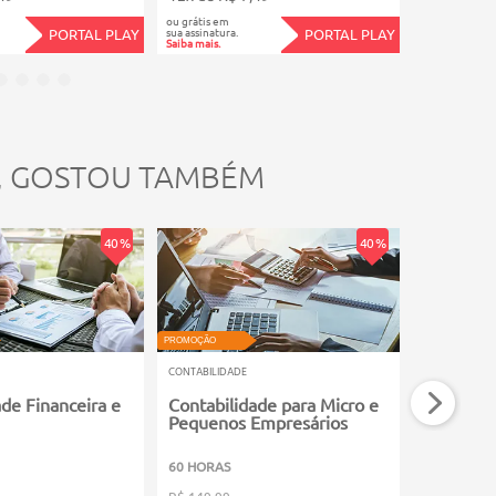
ou grátis em
ou grátis em
sua assinatura.
sua assinatura.
PORTAL PLAY
PORTAL PLAY
Saiba mais.
Saiba mais.
, GOSTOU TAMBÉM
40 %
40 %
PROMOÇÃO
PROMOÇÃO
CONTABILIDADE
CONTABILIDA
ade Financeira e
Contabilidade para Micro e
Assisten
Pequenos Empresários
60 HORAS
60 HORAS
R$ 149,99
R$ 149,99