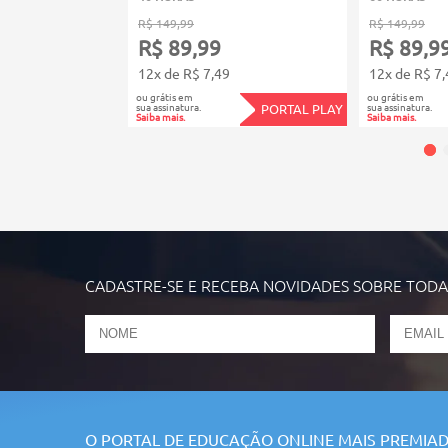
R$ 149,99
R$ 149,99
R$ 89,99
R$ 89,9
12x de R$ 7,49
12x de R$ 7,
ou grátis em
ou grátis em
sua assinatura.
sua assinatura.
PORTAL PLAY
Saiba mais.
Saiba mais.
CADASTRE-SE E RECEBA NOVIDADES SOBRE TOD
O PORTAL DE EDUCAÇÃO ONLINE MAIS PREMIAD