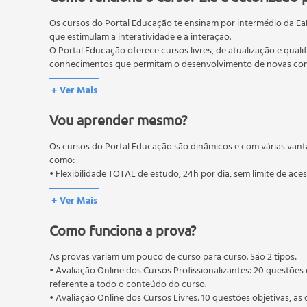
Demonstração do resultado do exercício
Os cursos do Portal Educação te ensinam por intermédio da Ea
Demonstração de lucros ou prejuízos acumulados
que estimulam a interatividade e a interação.
Demonstração das mutações do patrimônio
O Portal Educação oferece cursos livres, de atualização e quali
Demonstração das origens e aplicações de recurso
conhecimentos que permitam o desenvolvimento de novas comp
Demonstração dos fluxos de caixa (DFC)
O MEC (Ministério da Educação), trata da política nacional de
+ Ver Mais
Notas explicativas
pós-graduação. Os cursos técnicos e profissionalizantes são au
Consolidação das demonstrações contábeis
Vou aprender mesmo?
Índice de liquidez
Índice de rentabilidade
Os cursos do Portal Educação são dinâmicos e com várias vant
Índice de lucratividade
como:
Índice de endividamento
• Flexibilidade TOTAL de estudo, 24h por dia, sem limite de ace
Capital de giro
+ Ver Mais
Devedores duvidosos
Disponibilidades
Como funciona a prova?
Conceito
Controle interno das disponibilidades
As provas variam um pouco de curso para curso. São 2 tipos:
• Avaliação Online dos Cursos Profissionalizantes: 20 questões 
Fundo fixo
referente a todo o conteúdo do curso.
Bancos
• Avaliação Online dos Cursos Livres: 10 questões objetivas, as 
Contas de compensação