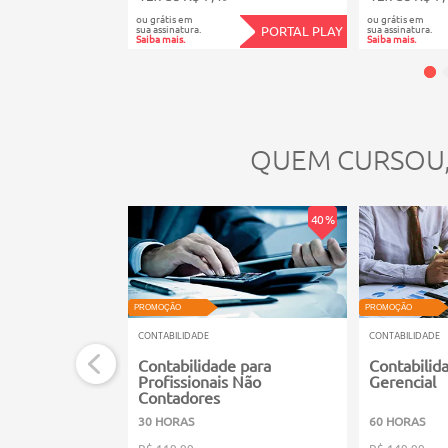
ou grátis em
ou grátis em
sua assinatura.
sua assinatura.
PORTAL PLAY
Saiba mais.
Saiba mais.
QUEM CURSOU
40 %
PROMOÇÃO
PROMOÇÃO
CONTABILIDADE
CONTABILIDADE
Contabilidade para
Contabilid
Profissionais Não
Gerencial
Contadores
30 HORAS
60 HORAS
R$ 119,99
R$ 149,99