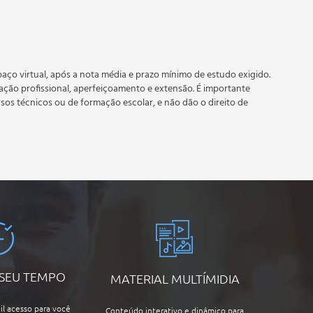
 prazo estipulado no calendário do curso.
e recebimento do certificado digital do curso. Em caso de
do período do curso quantas vezes desejar. Os cursos gratuitos
aço virtual, após a nota média e prazo mínimo de estudo exigido.
tação profissional, aperfeiçoamento e extensão. É importante
rsos técnicos ou de formação escolar, e não dão o direito de
 SEU TEMPO
MATERIAL MULTÍMIDIA
il acesso para você
Conteúdo interativo e dinâmico para