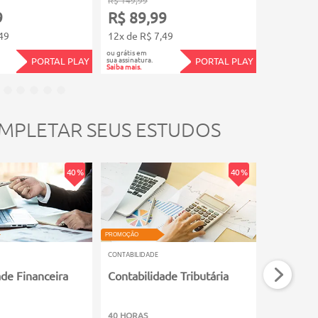
9
R$ 89,99
R$ 89,
49
12x de R$ 7,49
12x de R$
ou grátis em
ou grátis em
sua assinatura.
sua assinatura.
PORTAL PLAY
PORTAL PLAY
Saiba mais.
Saiba mais.
MPLETAR SEUS ESTUDOS
40 %
40 %
PROMOÇÃO
PROMOÇÃO
CONTABILIDADE
CONTABILIDA
ade Financeira
Contabilidade Tributária
Contabil
Pequenos
40 HORAS
60 HORAS