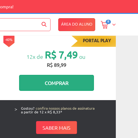
compra!
0
ÁREA DO ALUNO
-40%
PORTAL PLAY
R$ 7,49
12x de
ou
R$ 89,99
COMPRAR
>
Gostou?
confira nossos planos de assinatura
a partir de 12 x R$ 8,33*
SABER MAIS