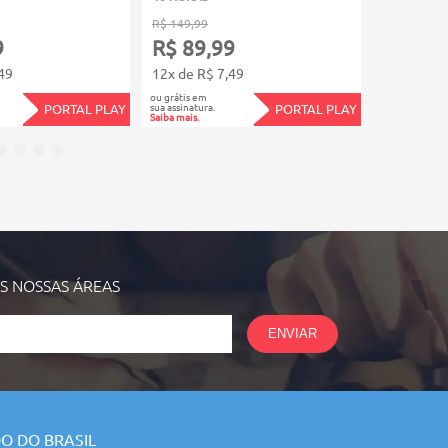
R$ 149,99
R$ 149,99
9
R$ 89,99
R$ 89,
49
12x de R$ 7,49
12x de R$
ou grátis em
ou grátis em
sua assinatura.
sua assinatura.
PORTAL PLAY
PORTAL PLAY
Saiba mais.
Saiba mais.
AS NOSSAS
ÁREAS
ENVIAR
O DO BRASIL