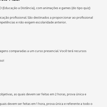
D (Educação a Distância), com animações e games (do tipo quiz)
ficação profissional. São destinados a proporcionar ao profissional
s
etências e não exigem escolaridade anterior.
 educação em geral, mas autoriza apenas cursos de graduação e
torizados pelas Secretarias Estaduais de Educação.
agens comparadas a um curso presencial. Você terá recursos
sso!
objetivas, as quais devem ser feitas em 2 horas, prova única e
quais devem ser feitas em 1 hora, prova única e referente a todo o