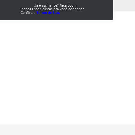
Já é assinante?
Faça Login
Planos Especialistas pra você conhecer.
Confira o
Termo de Uso.