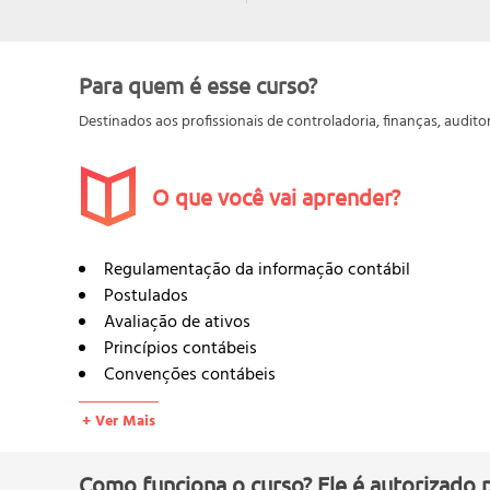
Para quem é esse curso?
Destinados aos profissionais de controladoria, finanças, audito
O que você vai aprender?
Regulamentação da informação contábil
Postulados
Avaliação de ativos
Princípios contábeis
Convenções contábeis
Princípios fundamentais de contabilidade - confo
+ Ver Mais
Comparação entre postulados, princípios e conve
Atributos da informação contábil de acordo com 
Balanço patrimonial
Como funciona o curso? Ele é autorizado 