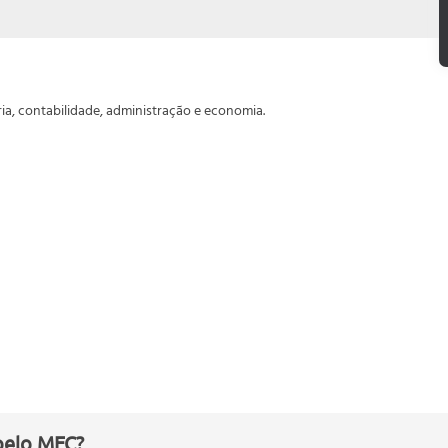
ria, contabilidade, administração e economia.
rme CFC
nções
CFC
pelo MEC?