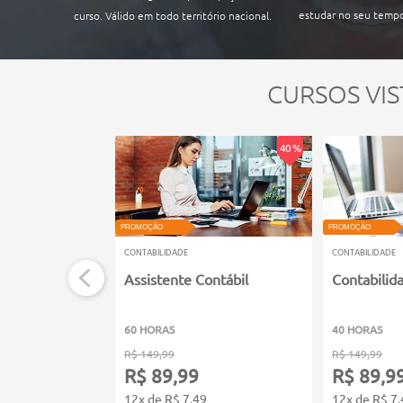
estudar no seu tempo
curso. Válido em todo território nacional.
CURSOS VIS
40 %
PROMOÇÃO
PROMOÇÃO
CONTABILIDADE
CONTABILIDADE
Assistente Contábil
Contabilid
60 HORAS
40 HORAS
R$ 149,99
R$ 149,99
R$ 89,99
R$ 89,9
12x de R$ 7,49
12x de R$ 7,