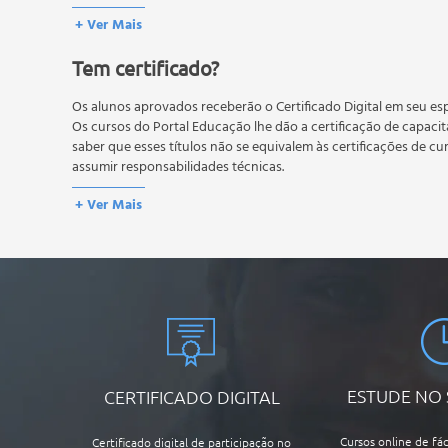
conteúdo do curso.
Reservas e provisões.
+ Ver Mais
Os estudos, atividades e avaliações devem ser feitos dentro do
A média final deve ser igual ou superior a 60%
para a conclusão 
Tem certificado?
reprovação, o aluno poderá realizar novamente a prova dentro 
não possuem nova prova, atividades reflexivas e descritivas.
Os alunos aprovados receberão o Certificado Digital em seu esp
Os cursos do Portal Educação lhe dão a certificação de capaci
saber que esses títulos não se equivalem às certificações de cu
assumir responsabilidades técnicas.
+ Ver Mais
ESTUDE NO
CERTIFICADO DIGITAL
Cursos online de fác
Certificado digital de participação no