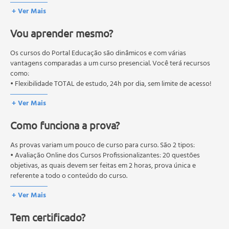
Fortalecimento do core
qualificação profissional. São destinados a proporcionar ao
+ Ver Mais
profissional conhecimentos que permitam o desenvolvimento de
Avaliação funcional
novas competências e não exigem escolaridade anterior.
Prescrição do treinamento funcional
Vou aprender mesmo?
O MEC (Ministério da Educação), trata da política nacional de
Conceito de carga de treino
educação em geral, mas autoriza apenas cursos de graduação e
Sessão de treinos
pós-graduação. Os cursos técnicos e profissionalizantes são
Os cursos do Portal Educação são dinâmicos e com várias
Circuito funcional
autorizados pelas Secretarias Estaduais de Educação.
vantagens comparadas a um curso presencial. Você terá recursos
como:
Exemplos de exercícios de treinamento funcional.
• Flexibilidade TOTAL de estudo, 24h por dia, sem limite de acesso!
+ Ver Mais
Como funciona a prova?
As provas variam um pouco de curso para curso. São 2 tipos:
• Avaliação Online dos Cursos Profissionalizantes: 20 questões
objetivas, as quais devem ser feitas em 2 horas, prova única e
referente a todo o conteúdo do curso.
• Avaliação Online dos Cursos Livres: 10 questões objetivas, as quais
+ Ver Mais
devem ser feitas em 1 hora, prova única e referente a todo o
conteúdo do curso.
Tem certificado?
Os estudos, atividades e avaliações devem ser feitos dentro do
prazo estipulado no calendário do curso.