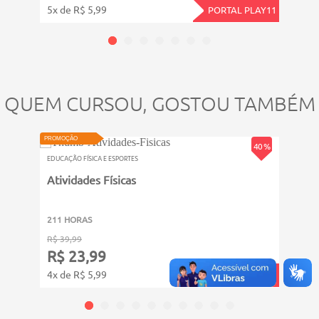
5x de R$ 5,99
5x de
PORTAL PLAY11
QUEM CURSOU, GOSTOU TAMBÉM
VIDEOAULA
PROMOÇÃO
PROMOÇ
40 %
EDUCAÇÃO FÍSICA E ESPORTES
EDUCAÇ
Atividades Físicas
Pres
Crôn
211 HORAS
6011
R$ 39,99
R$ 14
R$ 23,99
R$ 
4x de R$ 5,99
12x d
PORTAL PLAY11