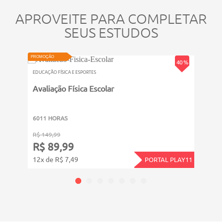
APROVEITE PARA COMPLETAR
SEUS ESTUDOS
PROMOÇÃO
PROMOÇ
40 %
EDUCAÇÃO FÍSICA E ESPORTES
EDUCAÇ
Avaliação Física Escolar
Erg
6011 HORAS
6011
R$ 149,99
R$ 14
R$ 89,99
R$ 
12x de R$ 7,49
12x d
PORTAL PLAY11