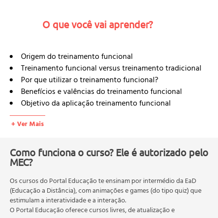
O que você vai aprender?
Origem do treinamento funcional
Treinamento funcional versus treinamento tradicional
Por que utilizar o treinamento funcional?
Benefícios e valências do treinamento funcional
Objetivo da aplicação treinamento funcional
Treinamento funcional em diferentes faixas etárias
+ Ver Mais
Crianças, Adultos e Idosos
Equipamentos/acessórios utilizados para desenvolver
os exercícios funcionais
Como funciona o curso? Ele é autorizado pelo
MEC?
Bases neurológicas e a biomecânica do treinamento
funcional
Os cursos do Portal Educação te ensinam por intermédio da EaD
Core training
(Educação a Distância), com animações e games (do tipo quiz) que
Músculos do core
estimulam a interatividade e a interação.
Posicionamento
O Portal Educação oferece cursos livres, de atualização e