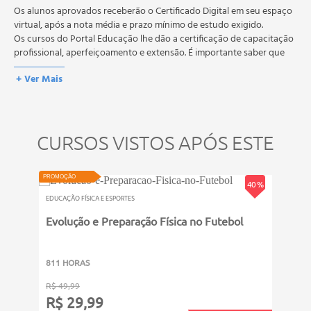
A média final deve ser igual ou superior a 60%
Os alunos aprovados receberão o Certificado Digital em seu espaço
para a conclusão e
recebimento do certificado digital do curso. Em caso de reprovação,
virtual, após a nota média e prazo mínimo de estudo exigido.
o aluno poderá realizar novamente a prova dentro do período do
Os cursos do Portal Educação lhe dão a certificação de capacitação
curso quantas vezes desejar. Os cursos gratuitos não possuem nova
profissional, aperfeiçoamento e extensão. É importante saber que
prova, atividades reflexivas e descritivas.
esses títulos não se equivalem às certificações de cursos técnicos ou
+ Ver Mais
de formação escolar, e não dão o direito de assumir
responsabilidades técnicas.
CURSOS VISTOS APÓS ESTE
PROMOÇÃO
PROMOÇ
40 %
EDUCAÇÃO FÍSICA E ESPORTES
EDUCAÇ
Evolução e Preparação Física no Futebol
Inic
811 HORAS
611 
R$ 49,99
R$ 49
R$ 29,99
R$ 