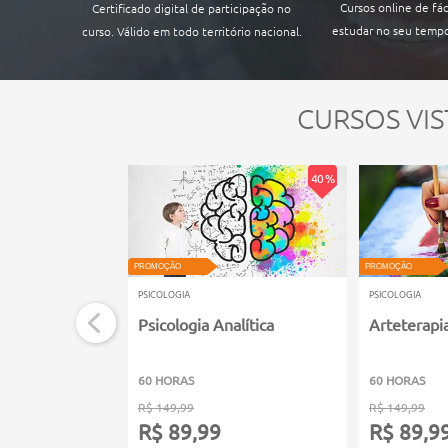
Cursos online de fác
Certificado digital de participação no
estudar no seu tempo
curso. Válido em todo território nacional.
CURSOS VIS
40 %
PROMOÇÃO
PROMOÇÃO
PSICOLOGIA
PSICOLOGIA
Psicologia Analítica
Arteterapi
60 HORAS
60 HORAS
R$ 149,99
R$ 149,99
R$ 89,99
R$ 89,9