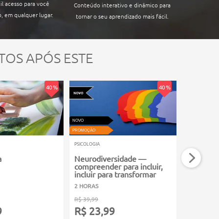
il acesso para você
Conteúdo interativo e dinâmico para
, em qualquer lugar.
tornar o seu aprendizado mais fácil.
TOS APÓS ESTE
40 %
40 %
NOVO
VIDEOAULA
PROMOÇÃO
PROMOÇÃO
PSICOLOGIA
PSICOLOGIA
a
Neurodiversidade —
Segredo
compreender para incluir,
Corporal
incluir para transformar
2 HORAS
3 HORAS
R$ 39,99
R$ 39,99
9
R$ 23,99
R$ 23,