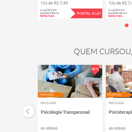
12x de R$ 7,49
12x de R$ 7,
ou grátis em
ou grátis em
sua assinatura.
sua assinatura.
PORTAL PLAY
Saiba mais.
Saiba mais.
QUEM CURSOU
40 %
PROMOÇÃO
PROMOÇÃO
PSICOLOGIA
PSICOLOGIA
Psicologia Transpessoal
Psicoterap
60 HORAS
60 HORAS