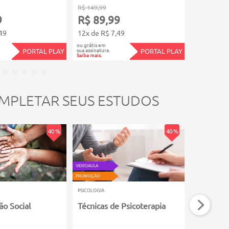
R$ 149,99
R$ 39,99
9
R$ 89,99
R$ 23,
49
12x de R$ 7,49
4x de R$ 5
ou grátis em
ou grátis em
sua assinatura.
sua assinatura.
PORTAL PLAY
PORTAL PLAY
Saiba mais.
Saiba mais.
MPLETAR SEUS ESTUDOS
40 %
40 %
VIDEOAULA
VIDEOAULA
PROMOÇÃO
PROMOÇÃO
PSICOLOGIA
PSICOLOGIA
ão Social
Técnicas de Psicoterapia
Introduç