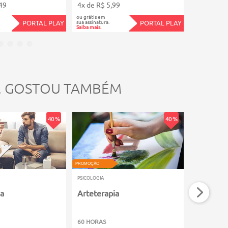
49
4x de R$ 5,99
4x de R$ 5
ou grátis em
ou grátis em
sua assinatura.
sua assinatura.
PORTAL PLAY
PORTAL PLAY
Saiba mais.
Saiba mais.
, GOSTOU TAMBÉM
40 %
40 %
VIDEOAULA
PROMOÇÃO
PROMOÇÃO
PSICOLOGIA
PSICOLOGIA
ia
Arteterapia
Segredo
Corporal
60 HORAS
3 HORAS