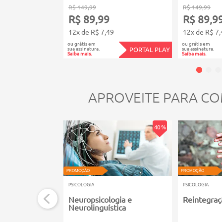
R$ 149,99
R$ 149,99
R$ 89,99
R$ 89,9
12x de R$ 7,49
12x de R$ 7,
ou grátis em
ou grátis em
sua assinatura.
sua assinatura.
PORTAL PLAY
Saiba mais.
Saiba mais.
APROVEITE PARA CO
40 %
PROMOÇÃO
PROMOÇÃO
PSICOLOGIA
PSICOLOGIA
Neuropsicologia e
Reintegraç
Neurolinguística