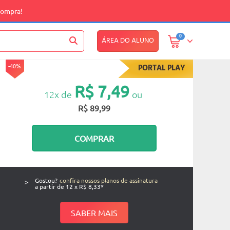
compra!
0
ÁREA DO ALUNO
-40%
PORTAL PLAY
R$ 7,49
12x de
ou
R$ 89,99
COMPRAR
>
Gostou?
confira nossos planos de assinatura
a partir de 12 x R$ 8,33*
SABER MAIS