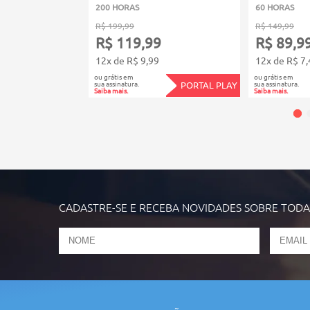
200 HORAS
60 HORAS
R$ 199,99
R$ 149,99
R$ 119,99
R$ 89,9
12x de R$ 9,99
12x de R$ 7,
ou grátis em
ou grátis em
sua assinatura.
sua assinatura.
PORTAL PLAY
Saiba mais.
Saiba mais.
CADASTRE-SE E RECEBA NOVIDADES SOBRE TOD