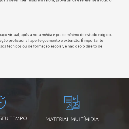
quais devem ser feitas em 1 hora, prova única e referente a todo o
 prazo estipulado no calendário do curso.
e recebimento do certificado digital do curso. Em caso de
do período do curso quantas vezes desejar. Os cursos gratuitos
aço virtual, após a nota média e prazo mínimo de estudo exigido.
tação profissional, aperfeiçoamento e extensão. É importante
rsos técnicos ou de formação escolar, e não dão o direito de
 SEU TEMPO
MATERIAL MULTÍMIDIA