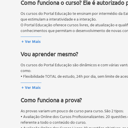
Vivências Anteriores
Como funciona o curso? Ele é autorizado 
Situações Inacabadas
Os cursos do Portal Educação te ensinam por intermédio da Ea
O Fluxo da Experiência Presente
que estimulam a interatividade e a interação.
Teoria de Campo
O Portal Educação oferece cursos livres, de atualização e quali
Awareness e Teoria Paradoxal da Mudança
conhecimentos que permitam o desenvolvimento de novas comp
Teoria Organísmica
O MEC (Ministério da Educação), trata da política nacional de
+ Ver Mais
A Dinâmica do Organismo
pós-graduação. Os cursos técnicos e profissionalizantes são au
Fronteiras de Contato
Vou aprender mesmo?
Funções de Contato
Ciclo de Contato
Os cursos do Portal Educação são dinâmicos e com várias vant
Resistência e Disfunções de Contato
como:
O Eu-Neurótico
• Flexibilidade TOTAL de estudo, 24h por dia, sem limite de ace
Relação Eu-Tu
+ Ver Mais
Trabalhando com Situações Inacabadas
O Corpo
Como funciona a prova?
Experimentos
Casais, Famílias, Grupos.
As provas variam um pouco de curso para curso. São 2 tipos:
• Avaliação Online dos Cursos Profissionalizantes: 20 questões 
referente a todo o conteúdo do curso.