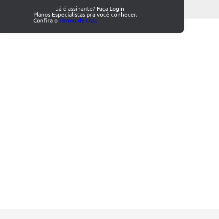
Já é assinante?
Faça Login
Planos Especialistas pra você conhecer.
Confira o
Termo de Uso.