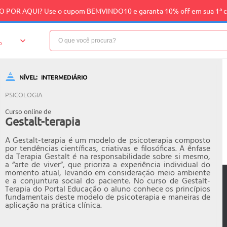
 POR AQUI? Use o cupom BEMVINDO10 e garanta 10% off em sua 1ª 
o
NÍVEL:
INTERMEDIÁRIO
PSICOLOGIA
Curso online de
Gestalt-terapia
A Gestalt-terapia é um modelo de psicoterapia composto
por tendências científicas, criativas e filosóficas. A ênfase
da Terapia Gestalt é na responsabilidade sobre si mesmo,
a “arte de viver”, que prioriza a experiência individual do
momento atual, levando em consideração meio ambiente
e a conjuntura social do paciente. No curso de Gestalt-
Terapia do Portal Educação o aluno conhece os princípios
fundamentais deste modelo de psicoterapia e maneiras de
aplicação na prática clínica.