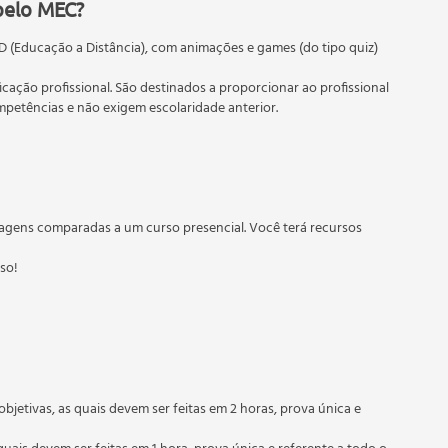
pelo MEC?
D (Educação a Distância), com animações e games (do tipo quiz)
ficação profissional. São destinados a proporcionar ao profissional
etências e não exigem escolaridade anterior.
 educação em geral, mas autoriza apenas cursos de graduação e
torizados pelas Secretarias Estaduais de Educação.
agens comparadas a um curso presencial. Você terá recursos
sso!
objetivas, as quais devem ser feitas em 2 horas, prova única e