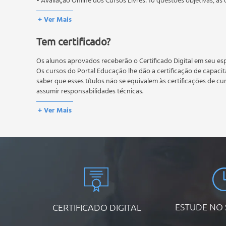
• Avaliação Online dos Cursos Livres: 10 questões objetivas, as 
conteúdo do curso.
+ Ver Mais
Os estudos, atividades e avaliações devem ser feitos dentro do
A média final deve ser igual ou superior a 60%
para a conclusão 
Tem certificado?
reprovação, o aluno poderá realizar novamente a prova dentro 
não possuem nova prova, atividades reflexivas e descritivas.
Os alunos aprovados receberão o Certificado Digital em seu esp
Os cursos do Portal Educação lhe dão a certificação de capaci
saber que esses títulos não se equivalem às certificações de cu
assumir responsabilidades técnicas.
+ Ver Mais
ESTUDE NO
CERTIFICADO DIGITAL