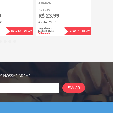
3 HORAS
3 HORAS
R$ 39,99
R$ 39,99
9
R$ 23,99
R$ 23,
49
4x de R$ 5,99
4x de R$ 5
ou grátis em
ou grátis em
sua assinatura.
sua assinatura.
PORTAL PLAY
PORTAL PLAY
Saiba mais.
Saiba mais.
AS NOSSAS
ÁREAS
ENVIAR