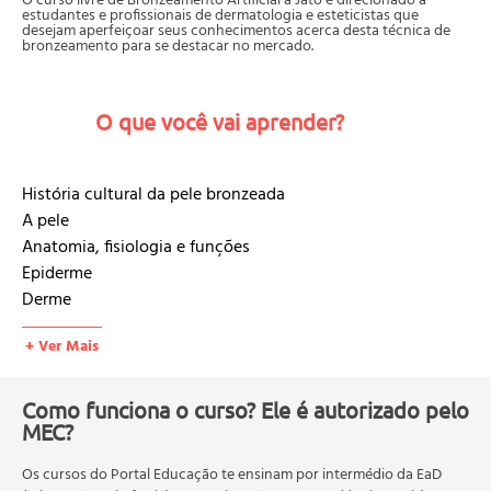
O curso livre de Bronzeamento Artificial a Jato é direcionado a
estudantes e profissionais de dermatologia e esteticistas que
desejam aperfeiçoar seus conhecimentos acerca desta técnica de
bronzeamento para se destacar no mercado.
O que você vai aprender?
História cultural da pele bronzeada
A pele
Anatomia, fisiologia e funções
Epiderme
Derme
Anexos da pele
+ Ver Mais
Hipoderme ou panículo adiposo
A pele e o sol
A radiação solar
Como funciona o curso? Ele é autorizado pelo
Os riscos da exposição excessiva ao sol
MEC?
Bronzeamento artificial
Os cursos do Portal Educação te ensinam por intermédio da EaD
Tipos de bronzeamento