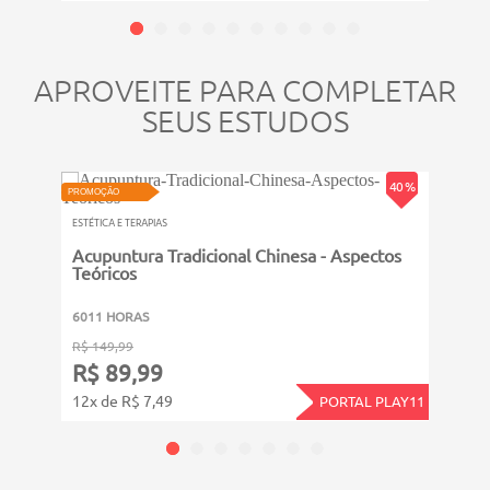
APROVEITE PARA COMPLETAR
SEUS ESTUDOS
VIDEOAU
PROMOÇ
40 %
PROMOÇÃO
ESTÉTIC
ESTÉTICA E TERAPIAS
Intr
Acupuntura Tradicional Chinesa - Aspectos
Teóricos
311 
6011 HORAS
R$ 39
R$ 149,99
R$ 
R$ 89,99
4x de
12x de R$ 7,49
PORTAL PLAY11