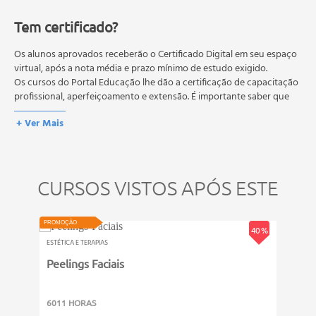
conteúdo do curso.
Tem certificado?
Os estudos, atividades e avaliações devem ser feitos dentro do
prazo estipulado no calendário do curso.
A média final deve ser igual ou superior a 60%
Os alunos aprovados receberão o Certificado Digital em seu espaço
para a conclusão e
recebimento do certificado digital do curso. Em caso de reprovação,
virtual, após a nota média e prazo mínimo de estudo exigido.
o aluno poderá realizar novamente a prova dentro do período do
Os cursos do Portal Educação lhe dão a certificação de capacitação
curso quantas vezes desejar. Os cursos gratuitos não possuem nova
profissional, aperfeiçoamento e extensão. É importante saber que
prova, atividades reflexivas e descritivas.
esses títulos não se equivalem às certificações de cursos técnicos ou
+ Ver Mais
de formação escolar, e não dão o direito de assumir
responsabilidades técnicas.
CURSOS VISTOS APÓS ESTE
PROMOÇÃO
PROMOÇ
40 %
ESTÉTICA E TERAPIAS
ESTÉTIC
Peelings Faciais
Podo
6011 HORAS
6011