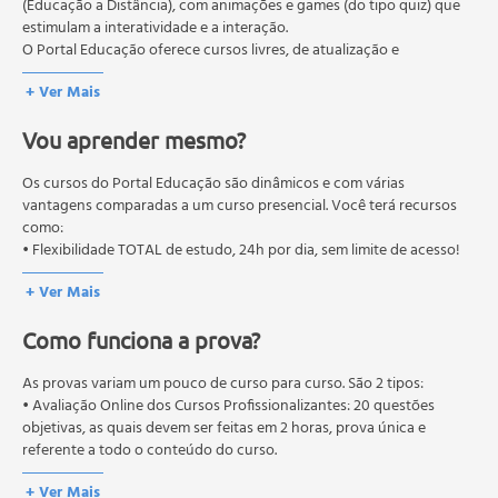
(Educação a Distância), com animações e games (do tipo quiz) que
Riscos e benefícios
estimulam a interatividade e a interação.
A proibição das câmaras de bronzeamento pela Anvisa
O Portal Educação oferece cursos livres, de atualização e
Preparação da pele para o bronzeamento a jato
qualificação profissional. São destinados a proporcionar ao
+ Ver Mais
profissional conhecimentos que permitam o desenvolvimento de
Esfoliação corporal
novas competências e não exigem escolaridade anterior.
O funcionamento do bronzeamento a jato
Vou aprender mesmo?
O MEC (Ministério da Educação), trata da política nacional de
Materiais e aparelhos utilizados para o bronzeamento
educação em geral, mas autoriza apenas cursos de graduação e
Passo a passo da aplicação
pós-graduação. Os cursos técnicos e profissionalizantes são
Os cursos do Portal Educação são dinâmicos e com várias
Região anterior
autorizados pelas Secretarias Estaduais de Educação.
vantagens comparadas a um curso presencial. Você terá recursos
como:
Região posterior
• Flexibilidade TOTAL de estudo, 24h por dia, sem limite de acesso!
Região lateral
Cuidados após o bronzeamento.
+ Ver Mais
Como funciona a prova?
As provas variam um pouco de curso para curso. São 2 tipos:
• Avaliação Online dos Cursos Profissionalizantes: 20 questões
objetivas, as quais devem ser feitas em 2 horas, prova única e
referente a todo o conteúdo do curso.
• Avaliação Online dos Cursos Livres: 10 questões objetivas, as quais
+ Ver Mais
devem ser feitas em 1 hora, prova única e referente a todo o