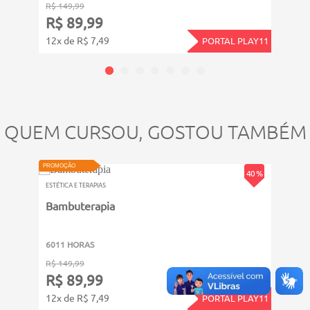
R$ 149,99
R$ 14
R$ 89,99
R$ 
12x de R$ 7,49
12x d
PORTAL PLAY11
QUEM CURSOU, GOSTOU TAMBÉM
PROMOÇÃO
PROMOÇ
40 %
ESTÉTICA E TERAPIAS
ESTÉTIC
Bambuterapia
Shia
6011 HORAS
6011
R$ 149,99
R$ 14
R$ 89,99
R$ 
12x de R$ 7,49
12x d
PORTAL PLAY11