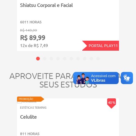
Shiatsu Corporal e Facial
Puls
6011 HORAS
4011
R$ 149,99
R$ 14
R$ 89,99
R$ 
12x de R$ 7,49
12x d
PORTAL PLAY11
APROVEITE PARA COMPLETAR
SEUS ESTUDOS
PROMOÇÃO
PROMOÇ
40 %
ESTÉTICA E TERAPIAS
ESTÉTIC
Celulite
Carb
811 HORAS
8011