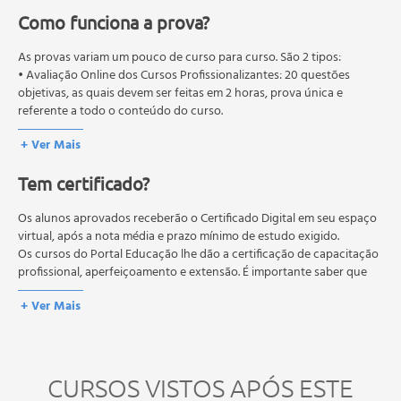
Como funciona a prova?
A Origem e a História;
As provas variam um pouco de curso para curso. São 2 tipos:
Os Princípios do Reiki;
• Avaliação Online dos Cursos Profissionalizantes: 20 questões
objetivas, as quais devem ser feitas em 2 horas, prova única e
O Curso de Reiki e os Níveis;
referente a todo o conteúdo do curso.
• Avaliação Online dos Cursos Livres: 10 questões objetivas, as quais
+ Ver Mais
devem ser feitas em 1 hora, prova única e referente a todo o
Aprendizado e Sintonia;
conteúdo do curso.
Tem certificado?
Os estudos, atividades e avaliações devem ser feitos dentro do
Posição das Mãos;
prazo estipulado no calendário do curso.
A média final deve ser igual ou superior a 60%
Os alunos aprovados receberão o Certificado Digital em seu espaço
para a conclusão e
Reiki para si;
recebimento do certificado digital do curso. Em caso de reprovação,
virtual, após a nota média e prazo mínimo de estudo exigido.
o aluno poderá realizar novamente a prova dentro do período do
Os cursos do Portal Educação lhe dão a certificação de capacitação
curso quantas vezes desejar. Os cursos gratuitos não possuem nova
profissional, aperfeiçoamento e extensão. É importante saber que
Reiki para os Outros;
prova, atividades reflexivas e descritivas.
esses títulos não se equivalem às certificações de cursos técnicos ou
+ Ver Mais
de formação escolar, e não dão o direito de assumir
Reiki para os Animais;
responsabilidades técnicas.
Reiki para as Plantas;
CURSOS VISTOS APÓS ESTE