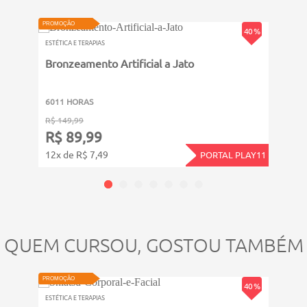
Da Iniciação à Mestria;
PROMOÇÃO
PROMOÇ
40 %
Símbolos do Reiki;
ESTÉTICA E TERAPIAS
ESTÉTIC
Bronzeamento Artificial a Jato
Trat
Informações sobre o Reiki;
Tratamentos;
6011 HORAS
6011
R$ 149,99
R$ 14
R$ 89,99
R$ 
Patologias e o Reiki.
12x de R$ 7,49
12x d
PORTAL PLAY11
QUEM CURSOU, GOSTOU TAMBÉM
PROMOÇÃO
PROMOÇ
40 %
ESTÉTICA E TERAPIAS
ESTÉTIC