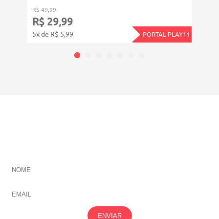
R$ 49,99
R$ 19
R$ 29,99
R$ 
5x de R$ 5,99
12x d
PORTAL PLAY11
CADASTRE-SE E RECEBA NOVIDADES SOBRE TODAS
NOSSAS
ÁREAS
ENVIAR