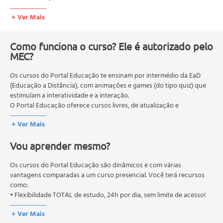
+ Ver Mais
Chacras;
Aura;
Como funciona o curso? Ele é autorizado pelo
MEC?
Sistema Endócrino;
Os cursos do Portal Educação te ensinam por intermédio da EaD
(Educação a Distância), com animações e games (do tipo quiz) que
Terapias Holísticas Associadas;
estimulam a interatividade e a interação.
O Portal Educação oferece cursos livres, de atualização e
Acupuntura;
qualificação profissional. São destinados a proporcionar ao
+ Ver Mais
profissional conhecimentos que permitam o desenvolvimento de
novas competências e não exigem escolaridade anterior.
Shiatsu;
Vou aprender mesmo?
O MEC (Ministério da Educação), trata da política nacional de
educação em geral, mas autoriza apenas cursos de graduação e
Reflexologia;
pós-graduação. Os cursos técnicos e profissionalizantes são
Os cursos do Portal Educação são dinâmicos e com várias
autorizados pelas Secretarias Estaduais de Educação.
vantagens comparadas a um curso presencial. Você terá recursos
como:
Correlação de Terapias;
• Flexibilidade TOTAL de estudo, 24h por dia, sem limite de acesso!
O Reiki;
+ Ver Mais