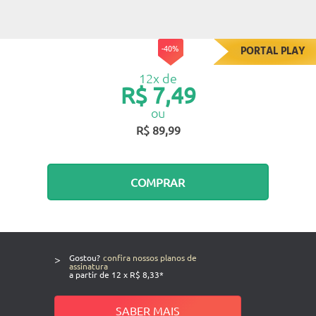
-40%
PORTAL PLAY
12x de
R$ 7,49
ou
R$ 89,99
COMPRAR
>
Gostou?
confira nossos planos de
assinatura
a partir de 12 x R$ 8,33*
SABER MAIS