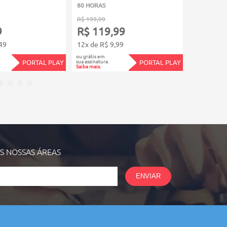
80 HORAS
80 HORAS
R$ 199,99
R$ 199,99
9
R$ 119,99
R$ 119
49
12x de R$ 9,99
12x de R$
ou grátis em
ou grátis em
sua assinatura.
sua assinatura.
PORTAL PLAY
PORTAL PLAY
Saiba mais.
Saiba mais.
AS NOSSAS
ÁREAS
ENVIAR