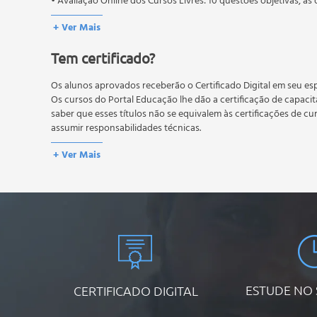
• Avaliação Online dos Cursos Livres: 10 questões objetivas, as 
Farmacoterapêutica dos distúrbios respiratórios
conteúdo do curso.
Antiasmáticos
+ Ver Mais
Os estudos, atividades e avaliações devem ser feitos dentro do
Rinite e rinorreia
A média final deve ser igual ou superior a 60%
para a conclusão 
Tem certificado?
reprovação, o aluno poderá realizar novamente a prova dentro 
Tosse
não possuem nova prova, atividades reflexivas e descritivas.
Anti-histamínicos.
Os alunos aprovados receberão o Certificado Digital em seu esp
Os cursos do Portal Educação lhe dão a certificação de capaci
saber que esses títulos não se equivalem às certificações de cu
assumir responsabilidades técnicas.
+ Ver Mais
ESTUDE NO
CERTIFICADO DIGITAL