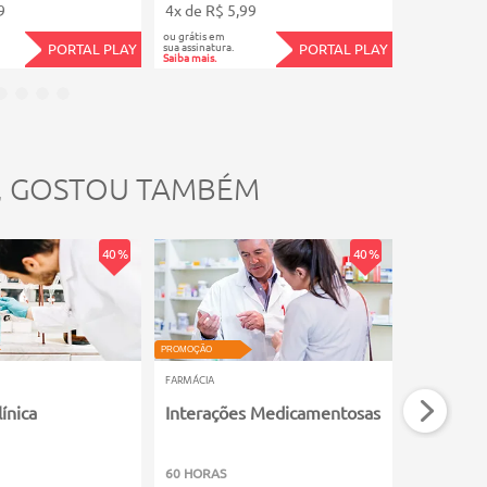
9
4x de R$ 5,99
12x de R$
ou grátis em
ou grátis em
sua assinatura.
sua assinatura.
PORTAL PLAY
PORTAL PLAY
Saiba mais.
Saiba mais.
, GOSTOU TAMBÉM
40 %
40 %
PROMOÇÃO
PROMOÇÃO
FARMÁCIA
FARMÁCIA
ínica
Interações Medicamentosas
Plantas 
Atividade
60 HORAS
60 HORAS