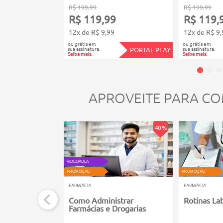
R$ 199,99
R$ 199,99
R$ 119,99
R$ 119,
12x de R$ 9,99
12x de R$ 9,
ou grátis em
ou grátis em
sua assinatura.
sua assinatura.
PORTAL PLAY
Saiba mais.
Saiba mais.
APROVEITE PARA CO
40 %
VIDEOAULA
PROMOÇÃO
PROMOÇÃO
FARMÁCIA
FARMÁCIA
Como Administrar
Rotinas Lab
Farmácias e Drogarias