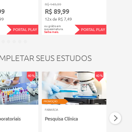
R$ 149,99
R$ 149,99
99
R$ 89,99
R$ 89,
99
12x de R$ 7,49
12x de R$
ou grátis em
ou grátis em
sua assinatura.
sua assinatura.
PORTAL PLAY
PORTAL PLAY
Saiba mais.
Saiba mais.
MPLETAR SEUS ESTUDOS
40 %
40 %
PROMOÇÃO
PROMOÇÃO
FARMÁCIA
FARMÁCIA
oratoriais
Pesquisa Clínica
Farmacolo