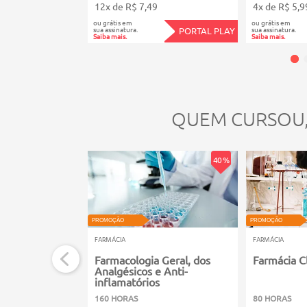
12x de R$ 7,49
4x de R$ 5,9
ou grátis em
ou grátis em
sua assinatura.
sua assinatura.
PORTAL PLAY
Saiba mais.
Saiba mais.
QUEM CURSOU
40 %
PROMOÇÃO
PROMOÇÃO
FARMÁCIA
FARMÁCIA
Farmacologia Geral, dos
Farmácia Cl
Analgésicos e Anti-
inflamatórios
160 HORAS
80 HORAS