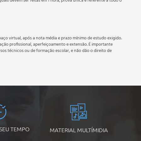
quais devem ser feitas em 1 hora, prova única e referente a todo o
 prazo estipulado no calendário do curso.
e recebimento do certificado digital do curso. Em caso de
do período do curso quantas vezes desejar. Os cursos gratuitos
aço virtual, após a nota média e prazo mínimo de estudo exigido.
tação profissional, aperfeiçoamento e extensão. É importante
rsos técnicos ou de formação escolar, e não dão o direito de
 SEU TEMPO
MATERIAL MULTÍMIDIA