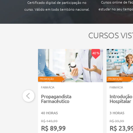
Cursos online de fác
Certificado digital de participação no
estudar no seu tempo
curso. Válido em todo território nacional.
CURSOS VIS
40 %
PROMOÇÃO
PROMOÇÃO
FARMÁCIA
FARMÁCIA
Propagandista
Introdução
Farmacêutico
Hospitalar
40 HORAS
3 HORAS
R$ 149,99
R$ 39,99
R$ 89,99
R$ 23,9