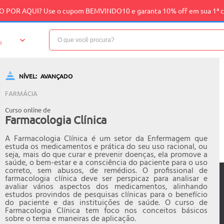
 POR AQUI? Use o cupom BEMVINDO10 e garanta 10% off em sua 1ª 
o
NÍVEL:
AVANÇADO
FARMÁCIA
Curso online de
Farmacologia Clínica
A Farmacologia Clínica é um setor da Enfermagem que
estuda os medicamentos e prática do seu uso racional, ou
seja, mais do que curar e prevenir doenças, ela promove a
saúde, o bem-estar e a consciência do paciente para o uso
correto, sem abusos, de remédios. O profissional de
farmacologia clínica deve ser perspicaz para analisar e
avaliar vários aspectos dos medicamentos, alinhando
estudos provindos de pesquisas clínicas para o benefício
do paciente e das instituições de saúde. O curso de
Farmacologia Clínica tem foco nos conceitos básicos
sobre o tema e maneiras de aplicação.