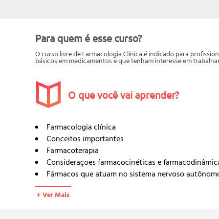
Para quem é esse curso?
O curso livre de Farmacologia Clínica é indicado para profiss
básicos em medicamentos e que tenham interesse em trabalhar 
O que você vai aprender?
Farmacologia clínica
Conceitos importantes
Farmacoterapia
Consideraçoes farmacocinéticas e farmacodinâmica
Fármacos que atuam no sistema nervoso autônom
Sistema nervoso autônomo
+ Ver Mais
Farmacologia do sistema nervoso autônomo
Fármacos que atuam no sistema nervoso central