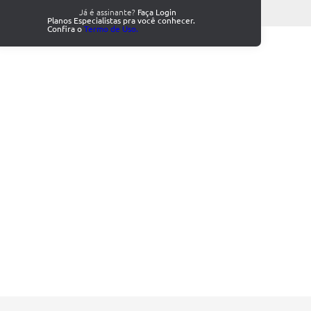
Já é assinante?
Faça Login
Planos Especialistas pra você conhecer.
Confira o
Termo de Uso.