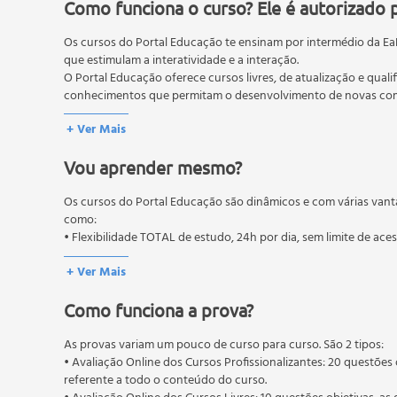
Farmacologia do sistema nervoso central
Como funciona o curso? Ele é autorizado 
Fármacos sedativos e hipnóticos
Os cursos do Portal Educação te ensinam por intermédio da Ea
Fármacos antidepressivos
que estimulam a interatividade e a interação.
Anticonvulsivantes
O Portal Educação oferece cursos livres, de atualização e quali
Antipsicóticos
conhecimentos que permitam o desenvolvimento de novas comp
Farmacoterapêutica da doença de Parkinson
O MEC (Ministério da Educação), trata da política nacional de
+ Ver Mais
Fármacos que atuam no sistema renal
pós-graduação. Os cursos técnicos e profissionalizantes são au
Sistema renal
Vou aprender mesmo?
Fármacos diuréticos
Farmacoterapêutica das doenças cardiovasculares
Os cursos do Portal Educação são dinâmicos e com várias vant
Farmacoterapêutica na hipertensão arterial
como:
Farmacoterapêutica na angina
• Flexibilidade TOTAL de estudo, 24h por dia, sem limite de ace
Farmacoterapêutica na insuficiência cardíaca
+ Ver Mais
Farmacoterapêutica das doenças trombóticas
Farmacoterapêutica das dislipidemias
Como funciona a prova?
Farmacoterapêutica do processo inflamatório e da 
Anti-inflamatórios não esteroidais
As provas variam um pouco de curso para curso. São 2 tipos:
• Avaliação Online dos Cursos Profissionalizantes: 20 questões 
Anti-inflamatórios esteroidais
referente a todo o conteúdo do curso.
Fármacos analgésicos opioides