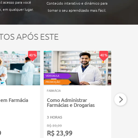
il acesso para você
Conteúdo interativo e dinâmico para
, em qualquer lugar.
tornar o seu aprendizado mais fácil.
TOS APÓS ESTE
40 %
40 %
VIDEOAULA
PROMOÇÃO
PROMOÇÃO
FARMÁCIA
FARMÁCIA
 em Farmácia
Como Administrar
Química 
Farmácias e Drogarias
3 HORAS
60 HORAS
R$ 39,99
R$ 149,99
9
R$ 23,99
R$ 89,