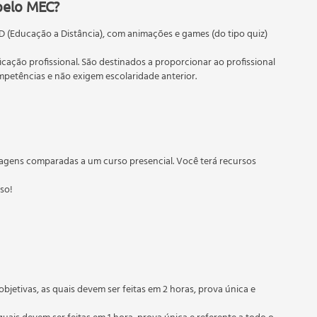
pelo MEC?
D (Educação a Distância), com animações e games (do tipo quiz)
ficação profissional. São destinados a proporcionar ao profissional
etências e não exigem escolaridade anterior.
 educação em geral, mas autoriza apenas cursos de graduação e
torizados pelas Secretarias Estaduais de Educação.
agens comparadas a um curso presencial. Você terá recursos
sso!
dor
objetivas, as quais devem ser feitas em 2 horas, prova única e