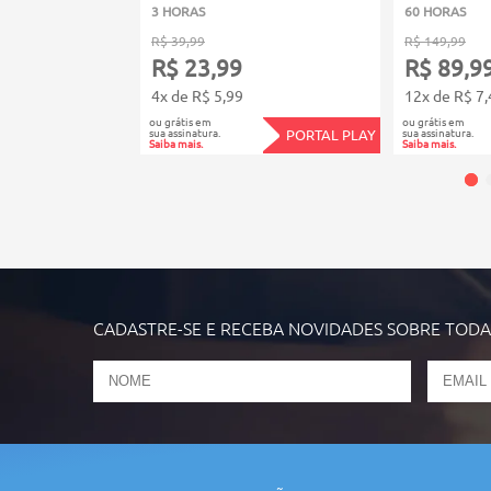
3 HORAS
60 HORAS
R$ 39,99
R$ 149,99
R$ 23,99
R$ 89,9
4x de R$ 5,99
12x de R$ 7,
ou grátis em
ou grátis em
sua assinatura.
sua assinatura.
PORTAL PLAY
Saiba mais.
Saiba mais.
CADASTRE-SE E RECEBA NOVIDADES SOBRE TOD