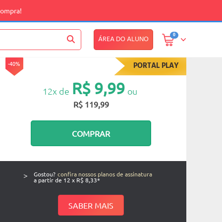
compra!
0
ÁREA DO ALUNO
-40%
PORTAL PLAY
R$ 9,99
12x de
ou
R$ 119,99
COMPRAR
>
Gostou?
confira nossos planos de assinatura
a partir de 12 x R$ 8,33*
SABER MAIS