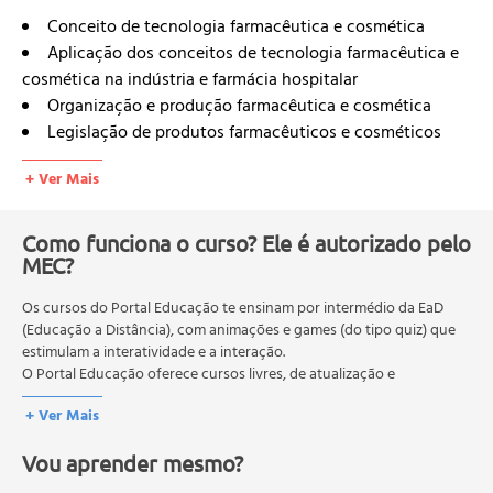
Conceito de tecnologia farmacêutica e cosmética
Aplicação dos conceitos de tecnologia farmacêutica e
cosmética na indústria e farmácia hospitalar
Organização e produção farmacêutica e cosmética
Legislação de produtos farmacêuticos e cosméticos
Aspectos evolutivos e implantação das boas práticas
+ Ver Mais
de fabricação de produtos farmacêuticos e cosméticos
Pré-formulação e formulação de produtos
farmacêuticos e cosméticos
Como funciona o curso? Ele é autorizado pelo
MEC?
Desenvolvimento, formulação e equipamentos
utilizados na produção de formas farmacêuticas e
Os cursos do Portal Educação te ensinam por intermédio da EaD
cosméticas
(Educação a Distância), com animações e games (do tipo quiz) que
Adjuvantes empregados na produção de cosméticos
estimulam a interatividade e a interação.
Formas cosméticas plásticas: desodorantes,
O Portal Educação oferece cursos livres, de atualização e
antiperspirantes, cremes, dentifrícios
qualificação profissional. São destinados a proporcionar ao
+ Ver Mais
profissional conhecimentos que permitam o desenvolvimento de
Formas cosméticas dispersas: emulsões, loções
novas competências e não exigem escolaridade anterior.
Formas cosméticas líquidas: xampu, tônico capilar,
Vou aprender mesmo?
O MEC (Ministério da Educação), trata da política nacional de
tônico facial, removedor de maquiagem
educação em geral, mas autoriza apenas cursos de graduação e