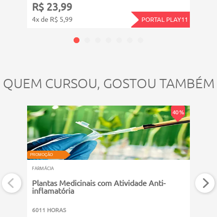
R$ 23,99
ou grát
4x de R$ 5,99
sua assi
PORTAL PLAY11
Saiba ma
QUEM CURSOU, GOSTOU TAMBÉM
40 %
PROMOÇÃO
PROMOÇ
FARMÁCIA
FARMÁC
Plantas Medicinais com Atividade Anti-
Toxi
inflamatória
6011 HORAS
6011