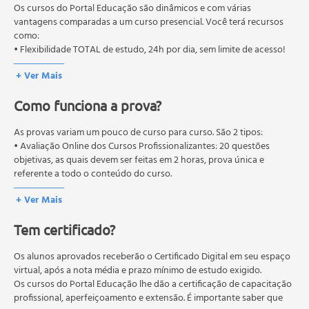
Fator de proteção solar
pós-graduação. Os cursos técnicos e profissionalizantes são
Os cursos do Portal Educação são dinâmicos e com várias
Cosmética decorativa
autorizados pelas Secretarias Estaduais de Educação.
vantagens comparadas a um curso presencial. Você terá recursos
como:
Controle de qualidade na produção de produtos
• Flexibilidade TOTAL de estudo, 24h por dia, sem limite de acesso!
cosméticos.
+ Ver Mais
Como funciona a prova?
As provas variam um pouco de curso para curso. São 2 tipos:
• Avaliação Online dos Cursos Profissionalizantes: 20 questões
objetivas, as quais devem ser feitas em 2 horas, prova única e
referente a todo o conteúdo do curso.
• Avaliação Online dos Cursos Livres: 10 questões objetivas, as quais
+ Ver Mais
devem ser feitas em 1 hora, prova única e referente a todo o
conteúdo do curso.
Tem certificado?
Os estudos, atividades e avaliações devem ser feitos dentro do
prazo estipulado no calendário do curso.
A média final deve ser igual ou superior a 60%
Os alunos aprovados receberão o Certificado Digital em seu espaço
para a conclusão e
recebimento do certificado digital do curso. Em caso de reprovação,
virtual, após a nota média e prazo mínimo de estudo exigido.
o aluno poderá realizar novamente a prova dentro do período do
Os cursos do Portal Educação lhe dão a certificação de capacitação
curso quantas vezes desejar. Os cursos gratuitos não possuem nova
profissional, aperfeiçoamento e extensão. É importante saber que