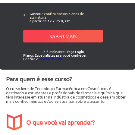
>
Gostou?
confira nossos planos de
assinatura
a partir de 12 x R$ 8,33*
SABER MAIS
Já é assinante?
Faça Login
Planos Especialistas pra você conhecer.
Confira o
Termo de Uso.
Para quem é esse curso?
O curso livre de Tecnologia Farmacêutica em Cosméticos é
destinado a estudantes e profissionais de farmácia e química que
têm interesse em atuar na indústria de cosméticos e desejam obter
mais conhecimentos e /ou se atualizar sobre o assunto.
O que você vai aprender?