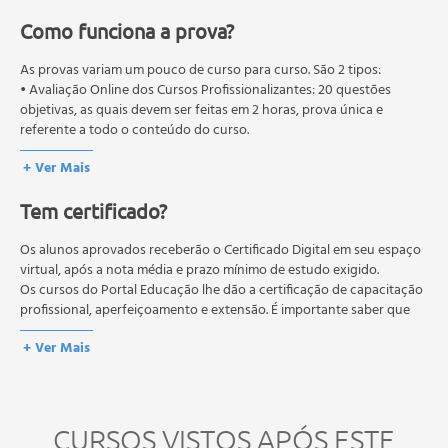
- Princípios de microbiologia;
- Princípios de hematologia;
Como funciona a prova?
- Princípios de imunologia;
As provas variam um pouco de curso para curso. São 2 tipos:
• Avaliação Online dos Cursos Profissionalizantes: 20 questões
Modulo 5: Técnicas e Modos Corretos de Operação dos
objetivas, as quais devem ser feitas em 2 horas, prova única e
Equipamentos;
referente a todo o conteúdo do curso.
- Técnicas de pipetagem e micropipetagem;
• Avaliação Online dos Cursos Livres: 10 questões objetivas, as quais
+ Ver Mais
devem ser feitas em 1 hora, prova única e referente a todo o
- Uso de capela e cabines de segurança biológica;
conteúdo do curso.
- Trabalhando com cabines de segurança biológica;
Tem certificado?
Os estudos, atividades e avaliações devem ser feitos dentro do
- Qualidade e automação no laboratório de análises
prazo estipulado no calendário do curso.
clínicas;
A média final deve ser igual ou superior a 60%
Os alunos aprovados receberão o Certificado Digital em seu espaço
para a conclusão e
- Preparo de soluções;
recebimento do certificado digital do curso. Em caso de reprovação,
virtual, após a nota média e prazo mínimo de estudo exigido.
o aluno poderá realizar novamente a prova dentro do período do
Os cursos do Portal Educação lhe dão a certificação de capacitação
- Definições;
curso quantas vezes desejar. Os cursos gratuitos não possuem nova
profissional, aperfeiçoamento e extensão. É importante saber que
- Cuidados na preparação de soluções;
prova, atividades reflexivas e descritivas.
esses títulos não se equivalem às certificações de cursos técnicos ou
+ Ver Mais
de formação escolar, e não dão o direito de assumir
Modulo 6:Preparo de meios de cultura e organização do
responsabilidades técnicas.
ambiente de trabalho;
- Classificação quanto ao estado físico;
CURSOS VISTOS APÓS ESTE
- Classificação quanto á Constituição;