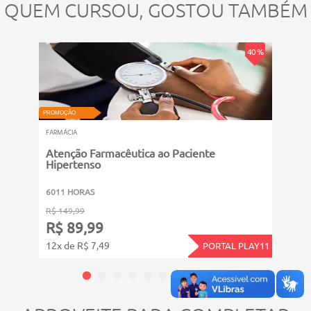
QUEM CURSOU, GOSTOU TAMBÉM
PROMOÇ
40 %
FARMÁC
Sist
PROMOÇÃO
FARMÁCIA
Atenção Farmacêutica ao Paciente
Hipertenso
6011
6011 HORAS
R$ 14
R$ 149,99
R$ 
R$ 89,99
12x d
12x de R$ 7,49
PORTAL PLAY11