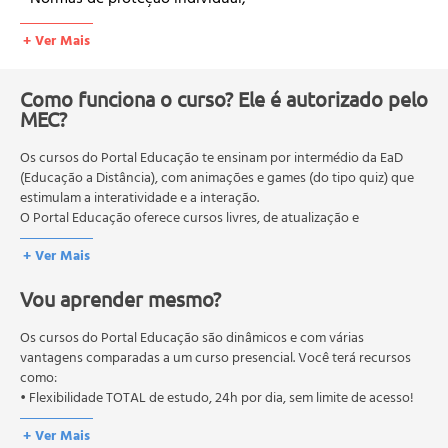
- Normas de Procedimentos;
+ Ver Mais
- Controle da segurança Biológica;
Modulo 3: O Laboratório Clínico;
Como funciona o curso? Ele é autorizado pelo
- Instalações e equipamentos;
MEC?
- Cabines de Segurança Biológicas;
Os cursos do Portal Educação te ensinam por intermédio da EaD
- Estufa;
(Educação a Distância), com animações e games (do tipo quiz) que
- Forno Pasteur;
estimulam a interatividade e a interação.
- Autoclave;
O Portal Educação oferece cursos livres, de atualização e
- Estufa;
qualificação profissional. São destinados a proporcionar ao
+ Ver Mais
profissional conhecimentos que permitam o desenvolvimento de
- microscópio;
novas competências e não exigem escolaridade anterior.
- Balança Analítica e semi analítica;
Vou aprender mesmo?
O MEC (Ministério da Educação), trata da política nacional de
educação em geral, mas autoriza apenas cursos de graduação e
Modulo 4: Princípios Importantes;
pós-graduação. Os cursos técnicos e profissionalizantes são
Os cursos do Portal Educação são dinâmicos e com várias
- Princípios de bioquímica;
autorizados pelas Secretarias Estaduais de Educação.
vantagens comparadas a um curso presencial. Você terá recursos
como:
- Carboidratos;
• Flexibilidade TOTAL de estudo, 24h por dia, sem limite de acesso!
- Proteínas;
- Lipídios;
+ Ver Mais