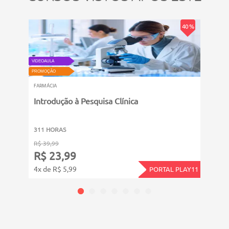
- Preparo de meios de cultura;
- Lavagem e esterilização;
40 %
- Organização do ambiente de trabalho.
VIDEOAULA
PROMOÇÃO
PROMOÇ
FARMÁCIA
FARMÁC
Introdução à Pesquisa Clínica
Toxi
311 HORAS
6011
R$ 39,99
R$ 14
R$ 23,99
R$ 
4x de R$ 5,99
12x d
PORTAL PLAY11