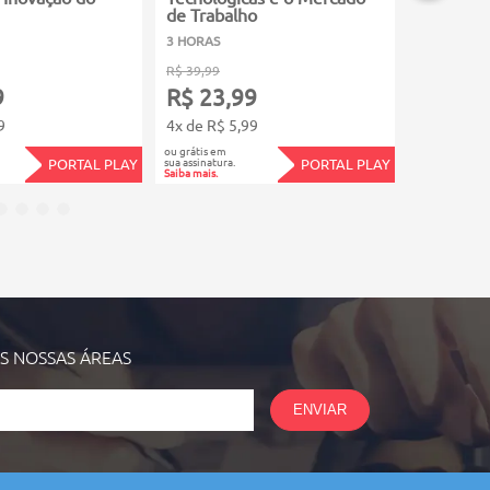
de Trabalho
3 HORAS
3 HORAS
R$ 39,99
R$ 39,99
9
R$ 23,99
R$ 23,
9
4x de R$ 5,99
4x de R$ 5
ou grátis em
ou grátis em
sua assinatura.
sua assinatura.
PORTAL PLAY
PORTAL PLAY
Saiba mais.
Saiba mais.
AS NOSSAS
ÁREAS
ENVIAR