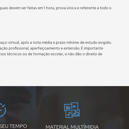
quais devem ser feitas em 1 hora, prova única e referente a todo o
 prazo estipulado no calendário do curso.
e recebimento do certificado digital do curso. Em caso de
do período do curso quantas vezes desejar. Os cursos gratuitos
aço virtual, após a nota média e prazo mínimo de estudo exigido.
tação profissional, aperfeiçoamento e extensão. É importante
rsos técnicos ou de formação escolar, e não dão o direito de
 SEU TEMPO
MATERIAL MULTÍMIDIA