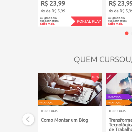
R$ 23,99
R$ 23,9
4x de R$ 5,99
4x de R$ 5,9
ou grátis em
ou grátis em
sua assinatura.
sua assinatura.
PORTAL PLAY
Saiba mais.
Saiba mais.
QUEM CURSOU
40 %
VIDEOAULA
PROMOÇÃO
PROMOÇÃO
TECNOLOGIA
TECNOLOGIA
Como Montar um Blog
Transform
Tecnológic
de Trabalh