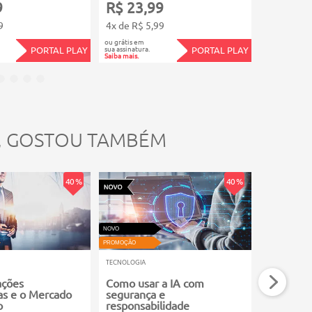
9
R$ 23,99
R$ 23,
9
4x de R$ 5,99
4x de R$ 5
ou grátis em
ou grátis em
sua assinatura.
sua assinatura.
PORTAL PLAY
PORTAL PLAY
Saiba mais.
Saiba mais.
, GOSTOU TAMBÉM
40 %
40 %
NOVO
VIDEOAULA
PROMOÇÃO
PROMOÇÃO
TECNOLOGIA
TECNOLOGIA
ações
Como usar a IA com
Inteligên
as e o Mercado
segurança e
Máquina 
o
responsabilidade