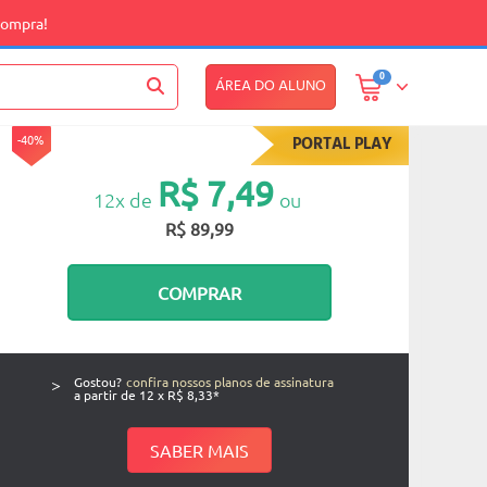
compra!
0
ÁREA DO ALUNO
-40%
PORTAL PLAY
R$ 7,49
12x de
ou
R$ 89,99
COMPRAR
>
Gostou?
confira nossos planos de assinatura
a partir de 12 x R$ 8,33*
SABER MAIS