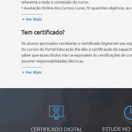
referente a todo o conteúdo do curso.
Componentes da placa-mãe
• Avaliação Online dos Cursos Livres: 10 questões objetivas, as 
BIOS - Basic Imput Output System
conteúdo do curso.
Setup
+ Ver Mais
Os estudos, atividades e avaliações devem ser feitos dentro do
Slots de memória
A média final deve ser igual ou superior a 60%
para a conclusão 
Tem certificado?
reprovação, o aluno poderá realizar novamente a prova dentro 
Interfaces de disco
não possuem nova prova, atividades reflexivas e descritivas.
Tipos de interfaces de disco
Os alunos aprovados receberão o Certificado Digital em seu esp
Jumpers
Os cursos do Portal Educação lhe dão a certificação de capaci
Conectores do painel do gabinete
saber que esses títulos não se equivalem às certificações de cu
Barramentos
assumir responsabilidades técnicas.
Tipos de barramentos
+ Ver Mais
Feedback dos exercícios
Introdução
O disco rígido
Como um disco rígido funciona
A placa controladora
Características dos discos rígidos
Processo de formatação do disco rígido
Partições
ESTUDE NO
CERTIFICADO DIGITAL