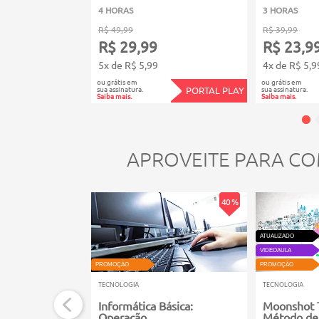
4 HORAS
3 HORAS
R$ 49,99
R$ 39,99
R$ 29,99
R$ 23,9
5x de R$ 5,99
4x de R$ 5,9
ou grátis em
ou grátis em
sua assinatura.
sua assinatura.
PORTAL PLAY
Saiba mais.
Saiba mais.
APROVEITE PARA CO
40 %
ATUALIZADO
VIDEOAULA
PROMOÇÃO
PROMOÇÃO
TECNOLOGIA
TECNOLOGIA
Informática Básica:
Moonshot T
Operação
Método de