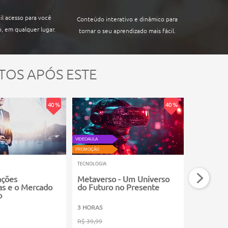
il acesso para você
Conteúdo interativo e dinâmico para
, em qualquer lugar.
tornar o seu aprendizado mais fácil.
ocomputador
TOS APÓS ESTE
40 %
40 %
VIDEOAULA
VIDEOAULA
PROMOÇÃO
PROMOÇÃO
TECNOLOGIA
TECNOLOGIA
ações
Metaverso - Um Universo
Inteligên
as e o Mercado
do Futuro no Presente
Máquina 
o
3 HORAS
3 HORAS
R$ 39,99
R$ 39,99