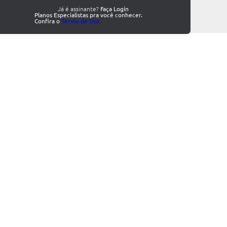
Já é assinante?
Faça Login
Planos Especialistas pra você conhecer.
Confira o
Termo de Uso.