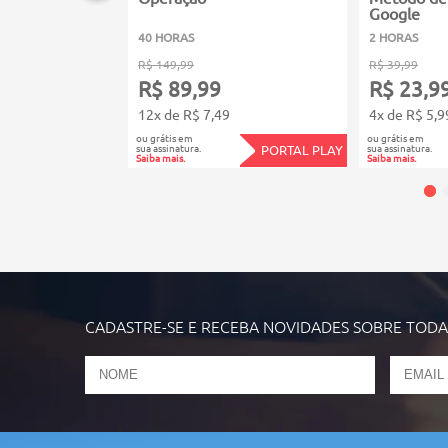
Google
40 HORAS
2 HORAS
R$ 149,99
R$ 39,99
R$ 89,99
R$ 23,9
12x de R$ 7,49
4x de R$ 5,9
ou grátis em
ou grátis em
sua assinatura.
sua assinatura.
PORTAL PLAY
Saiba mais.
Saiba mais.
CADASTRE-SE E RECEBA NOVIDADES SOBRE TOD