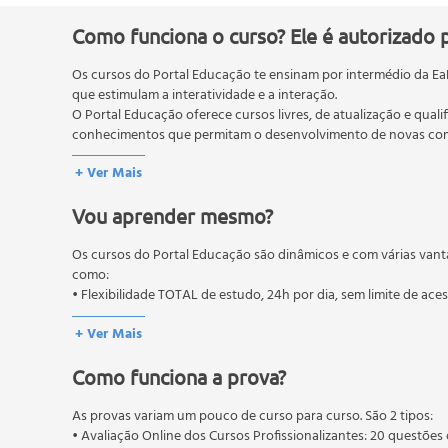
Componentes básicos
Processador
Como funciona o curso? Ele é autorizado 
Memória
Os cursos do Portal Educação te ensinam por intermédio da Ea
Periféricos
que estimulam a interatividade e a interação.
Barramento
O Portal Educação oferece cursos livres, de atualização e quali
Outros barramentos
conhecimentos que permitam o desenvolvimento de novas comp
Conclusões
O MEC (Ministério da Educação), trata da política nacional de
+ Ver Mais
Feedback dos exercícos
pós-graduação. Os cursos técnicos e profissionalizantes são au
Introdução
Vou aprender mesmo?
Kit de ferramentas
Aspectos técnicos dos microprocessadores
Os cursos do Portal Educação são dinâmicos e com várias vant
Aspectos técnicos e padrões de memória ram
como:
Tipos de memória RAM
• Flexibilidade TOTAL de estudo, 24h por dia, sem limite de ace
Características da memória DDR
+ Ver Mais
Características da memória DDR2
Características da memória DDR3
Como funciona a prova?
Problemas mais comuns relacionados à memória 
Resolução de problemas básicos relacionados à 
As provas variam um pouco de curso para curso. São 2 tipos:
• Avaliação Online dos Cursos Profissionalizantes: 20 questões 
Placa-mãe