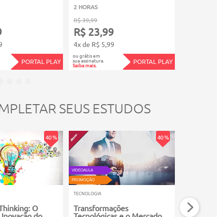
2 HORAS
3 HORAS
R$ 39,99
R$ 39,99
9
R$ 23,99
R$ 23,
9
4x de R$ 5,99
4x de R$ 5
ou grátis em
ou grátis em
sua assinatura.
sua assinatura.
PORTAL PLAY
PORTAL PLAY
Saiba mais.
Saiba mais.
MPLETAR SEUS ESTUDOS
40 %
40 %
VIDEOAULA
VIDEOAULA
PROMOÇÃO
PROMOÇÃO
TECNOLOGIA
TECNOLOGIA
hinking: O
Transformações
Inteligên
 Inovação do
Tecnológicas e o Mercado
Máquina 