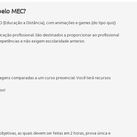
pelo MEC?
D (Educação a Distância), com animações e games (do tipo quiz)
ficação profissional. São destinados a proporcionar ao profissional
etências e não exigem escolaridade anterior.
 educação em geral, mas autoriza apenas cursos de graduação e
torizados pelas Secretarias Estaduais de Educação.
agens comparadas a um curso presencial. Você terá recursos
sso!
RAM
memória RAM
objetivas, as quais devem ser feitas em 2 horas, prova única e