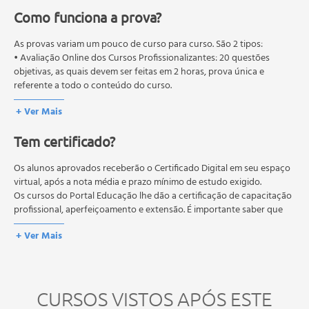
Como funciona a prova?
As provas variam um pouco de curso para curso. São 2 tipos:
• Avaliação Online dos Cursos Profissionalizantes: 20 questões
objetivas, as quais devem ser feitas em 2 horas, prova única e
referente a todo o conteúdo do curso.
• Avaliação Online dos Cursos Livres: 10 questões objetivas, as quais
+ Ver Mais
devem ser feitas em 1 hora, prova única e referente a todo o
conteúdo do curso.
Tem certificado?
Os estudos, atividades e avaliações devem ser feitos dentro do
prazo estipulado no calendário do curso.
A média final deve ser igual ou superior a 60%
Os alunos aprovados receberão o Certificado Digital em seu espaço
para a conclusão e
recebimento do certificado digital do curso. Em caso de reprovação,
virtual, após a nota média e prazo mínimo de estudo exigido.
o aluno poderá realizar novamente a prova dentro do período do
Os cursos do Portal Educação lhe dão a certificação de capacitação
curso quantas vezes desejar. Os cursos gratuitos não possuem nova
profissional, aperfeiçoamento e extensão. É importante saber que
prova, atividades reflexivas e descritivas.
esses títulos não se equivalem às certificações de cursos técnicos ou
+ Ver Mais
de formação escolar, e não dão o direito de assumir
responsabilidades técnicas.
CURSOS VISTOS APÓS ESTE