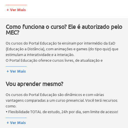
Widgets;
+ Ver Mais
Como começo a abastecer o meu blog;
Páginas versus Posts;
Categorias e tags;
Como funciona o curso? Ele é autorizado pelo
Programando posts;
MEC?
Usando imagens;
Os cursos do Portal Educação te ensinam por intermédio da EaD
Incorporando elementos (You Tube, SlideShare, Scribd);
(Educação a Distância), com animações e games (do tipo quiz) que
Etiqueta;
estimulam a interatividade e a interação.
Plágio;
O Portal Educação oferece cursos livres, de atualização e
Créditos;
qualificação profissional. São destinados a proporcionar ao
+ Ver Mais
profissional conhecimentos que permitam o desenvolvimento de
Links.
novas competências e não exigem escolaridade anterior.
Vou aprender mesmo?
O MEC (Ministério da Educação), trata da política nacional de
educação em geral, mas autoriza apenas cursos de graduação e
pós-graduação. Os cursos técnicos e profissionalizantes são
Os cursos do Portal Educação são dinâmicos e com várias
autorizados pelas Secretarias Estaduais de Educação.
vantagens comparadas a um curso presencial. Você terá recursos
como:
• Flexibilidade TOTAL de estudo, 24h por dia, sem limite de acesso!
+ Ver Mais