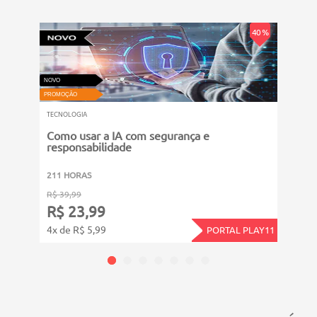
40 %
NOVO
VIDEOAU
PROMOÇÃO
PROMOÇ
TECNOLOGIA
TECNO
Como usar a IA com segurança e
Tran
responsabilidade
de T
211 HORAS
311 
R$ 39,99
R$ 39
R$ 23,99
R$ 
4x de R$ 5,99
4x de
PORTAL PLAY11