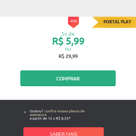
-40%
PORTAL PLAY
5x de
R$ 5,99
ou
R$ 29,99
COMPRAR
>
Gostou?
confira nossos planos de
assinatura
a partir de 12 x R$ 8,33*
SABER MAIS