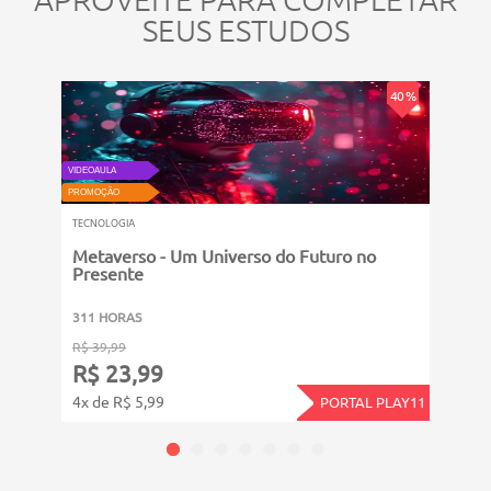
SEUS ESTUDOS
PROMOÇ
40 %
TECNO
VIDEOAULA
Como
PROMOÇÃO
TECNOLOGIA
Metaverso - Um Universo do Futuro no
Presente
411 
311 HORAS
R$ 49
R$ 39,99
R$ 
R$ 23,99
5x de
4x de R$ 5,99
PORTAL PLAY11