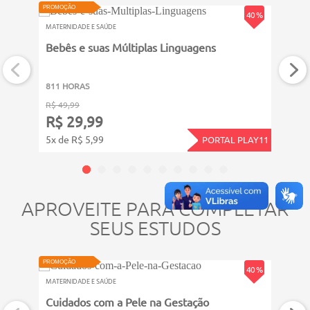
PROMOÇÃO
PROMOÇ
40 %
MATERNIDADE E SAÚDE
MATERN
Bebês e suas Múltiplas Linguagens
Plan
811 HORAS
311 
R$ 49,99
R$ 39
R$ 29,99
R$ 
5x de R$ 5,99
4x de
PORTAL PLAY11
APROVEITE PARA COMPLETAR
SEUS ESTUDOS
PROMOÇÃO
PROMOÇ
40 %
MATERNIDADE E SAÚDE
MATERN
Cuidados com a Pele na Gestação
Banh