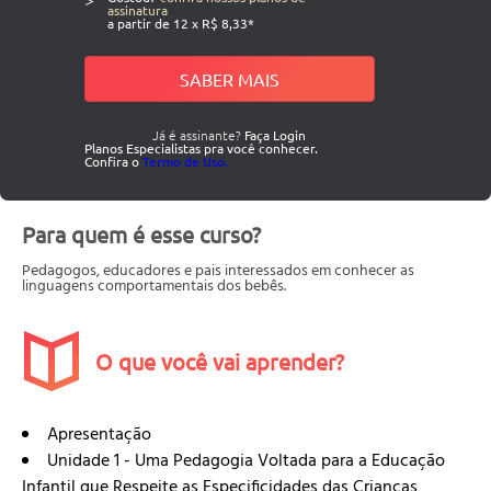
assinatura
a partir de 12 x R$ 8,33*
SABER MAIS
Já é assinante?
Faça Login
Planos Especialistas pra você conhecer.
Confira o
Termo de Uso.
Para quem é esse curso?
Pedagogos, educadores e pais interessados em conhecer as
linguagens comportamentais dos bebês.
O que você vai aprender?
Apresentação
Unidade 1 - Uma Pedagogia Voltada para a Educação
Infantil que Respeite as Especificidades das Crianças