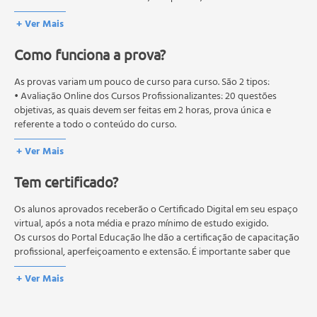
+ Ver Mais
Como funciona a prova?
As provas variam um pouco de curso para curso. São 2 tipos:
• Avaliação Online dos Cursos Profissionalizantes: 20 questões
objetivas, as quais devem ser feitas em 2 horas, prova única e
referente a todo o conteúdo do curso.
• Avaliação Online dos Cursos Livres: 10 questões objetivas, as quais
+ Ver Mais
devem ser feitas em 1 hora, prova única e referente a todo o
conteúdo do curso.
Tem certificado?
Os estudos, atividades e avaliações devem ser feitos dentro do
prazo estipulado no calendário do curso.
A média final deve ser igual ou superior a 60%
Os alunos aprovados receberão o Certificado Digital em seu espaço
para a conclusão e
recebimento do certificado digital do curso. Em caso de reprovação,
virtual, após a nota média e prazo mínimo de estudo exigido.
o aluno poderá realizar novamente a prova dentro do período do
Os cursos do Portal Educação lhe dão a certificação de capacitação
curso quantas vezes desejar. Os cursos gratuitos não possuem nova
profissional, aperfeiçoamento e extensão. É importante saber que
prova, atividades reflexivas e descritivas.
esses títulos não se equivalem às certificações de cursos técnicos ou
+ Ver Mais
de formação escolar, e não dão o direito de assumir
responsabilidades técnicas.