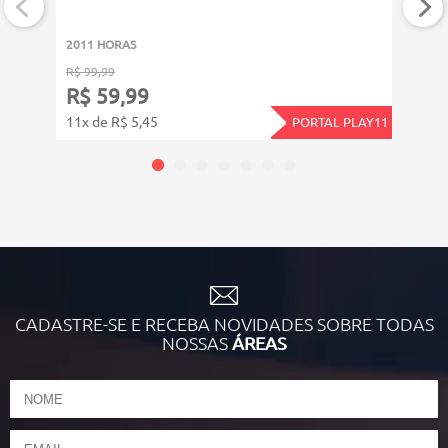
2011 HORAS
1211
R$ 99,99
R$ 99
R$ 59,99
R$ 
11x de R$ 5,45
11x d
PORTAL PLAY11
CADASTRE-SE E RECEBA NOVIDADES SOBRE TODAS
NOSSAS
ÁREAS