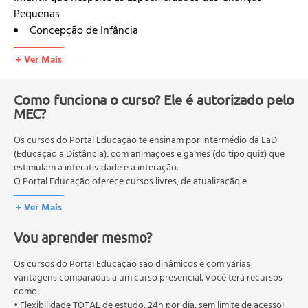
Pequenas
Concepção de Infância
Desenvolvimento da Inteligência
+ Ver Mais
Aquisição e Desenvolvimento da Linguagem
Prática Pedagógica voltada para os Bebês
Unidade 2 - A Importância das Interações no
Como funciona o curso? Ele é autorizado pelo
Desenvolvimento Infantil
MEC?
Interações Sociais e Significação
Os cursos do Portal Educação te ensinam por intermédio da EaD
O Lúdico
(Educação a Distância), com animações e games (do tipo quiz) que
Dicas para Estimular o Bebê
estimulam a interatividade e a interação.
Unidade 3 - Organização do Espaço para a Promoção
O Portal Educação oferece cursos livres, de atualização e
das Múltiplas Linguagens
qualificação profissional. São destinados a proporcionar ao
+ Ver Mais
profissional conhecimentos que permitam o desenvolvimento de
O Espaço como um Ambiente de Aprendizagem
novas competências e não exigem escolaridade anterior.
Organização dos Espaços e a Disposição dos Materiais
Vou aprender mesmo?
O MEC (Ministério da Educação), trata da política nacional de
PedagógicosO Papel do Educador na Organização do
educação em geral, mas autoriza apenas cursos de graduação e
Espaço
pós-graduação. Os cursos técnicos e profissionalizantes são
Os cursos do Portal Educação são dinâmicos e com várias
autorizados pelas Secretarias Estaduais de Educação.
vantagens comparadas a um curso presencial. Você terá recursos
como:
• Flexibilidade TOTAL de estudo, 24h por dia, sem limite de acesso!