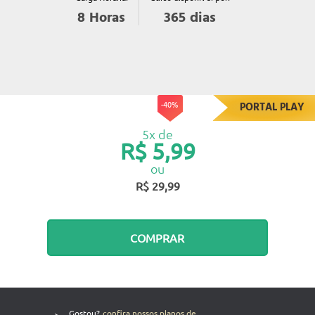
365
dias
8
Horas
-40%
PORTAL PLAY
5x de
R$ 5,99
ou
R$ 29,99
COMPRAR
>
Gostou?
confira nossos planos de