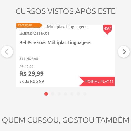
CURSOS VISTOS APÓS ESTE
PROMOÇÃO
PROMOÇ
40 %
MATERNIDADE E SAÚDE
MATERN
Bebês e suas Múltiplas Linguagens
Troc
811 HORAS
3011
R$ 49,99
R$ 11
R$ 29,99
R$ 
5x de R$ 5,99
12x d
PORTAL PLAY11
QUEM CURSOU, GOSTOU TAMBÉM
VIDEOAU