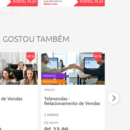
sua assinatura.
sua assinatura.
PORTAL PLAY
PORTAL PLAY
Saiba mais.
Saiba mais.
, GOSTOU TAMBÉM
40 %
40 %
VIDEOAULA
PROMOÇÃO
PROMOÇÃO
VENDAS
VENDAS
 de Vendas
Televendas -
Ouvidori
Relacionamento de Vendas
2 HORAS
80 HORAS
R$ 39,99
R$ 199,99
9
R$ 23,99
R$ 119