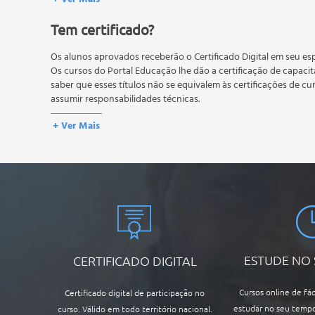
Os estudos, atividades e avaliações devem ser feitos dentro do
A média final deve ser igual ou superior a 60%
para a conclusão 
Tem certificado?
reprovação, o aluno poderá realizar novamente a prova dentro 
não possuem nova prova, atividades reflexivas e descritivas.
Os alunos aprovados receberão o Certificado Digital em seu esp
Os cursos do Portal Educação lhe dão a certificação de capaci
saber que esses títulos não se equivalem às certificações de cu
assumir responsabilidades técnicas.
+ Ver Mais
ESTUDE NO
CERTIFICADO DIGITAL
Cursos online de fác
Certificado digital de participação no
estudar no seu tempo
curso. Válido em todo território nacional.