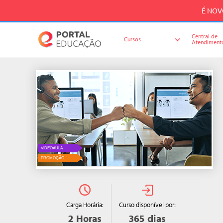
É NOVO
Central de
Cursos
Atendiment
VIDEOAULA
PROMOÇÃO
Curso disponível por:
Carga Horária:
365
dias
2
Horas