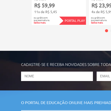
R$ 59,99
R$ 23,9
11x de R$ 5,45
4x de R$ 5,9
ou grátis em
ou grátis em
sua assinatura.
sua assinatura.
PORTAL PLAY
Saiba mais.
Saiba mais.
CADASTRE-SE E RECEBA NOVIDADES SOBRE TOD
O PORTAL DE EDUCAÇÃO ONLINE MAIS PREMIAD