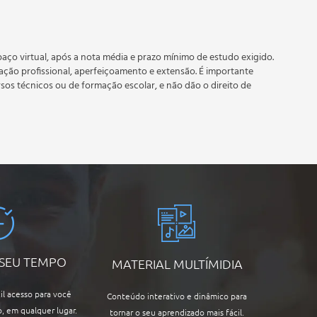
 prazo estipulado no calendário do curso.
e recebimento do certificado digital do curso. Em caso de
do período do curso quantas vezes desejar. Os cursos gratuitos
aço virtual, após a nota média e prazo mínimo de estudo exigido.
tação profissional, aperfeiçoamento e extensão. É importante
rsos técnicos ou de formação escolar, e não dão o direito de
 SEU TEMPO
MATERIAL MULTÍMIDIA
il acesso para você
Conteúdo interativo e dinâmico para
, em qualquer lugar.
tornar o seu aprendizado mais fácil.