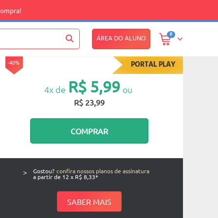
compra!
0
ÁREA DO ALUNO
-40%
PORTAL PLAY
R$ 5,99
4x de
ou
R$ 23,99
COMPRAR
>
Gostou?
confira nossos planos de assinatura
a partir de 12 x R$ 8,33*
SABER MAIS