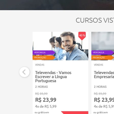
CURSOS VIS
40 %
VIDEOAULA
VIDEOAULA
PROMOÇÃO
PROMOÇÃO
VENDAS
VENDAS
Televendas - Vamos
Televendas
Escrever a Língua
Empresaria
Portuguesa
2 HORAS
2 HORAS
R$ 39,99
R$ 39,99
R$ 23,99
R$ 23,9
4x de R$ 5,99
4x de R$ 5,9
ou grátis em
ou grátis em