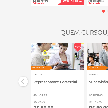
sua assinatura.
sua assinatura.
PORTAL PLAY
Saiba mais.
Saiba mais.
QUEM CURSOU
40 %
PROMOÇÃO
PROMOÇÃO
VENDAS
VENDAS
Representante Comercial
Supervisão
60 HORAS
60 HORAS
R$ 99,99
R$ 149,99
R$ 59,99
R$ 89,9