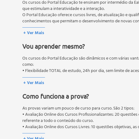
Os cursos do Portal Educação te ensinam por intermédio da Ea
que estimulam a interatividade e a interação.
O Portal Educação oferece cursos livres, de atualização e quali
conhecimentos que permitam o desenvolvimento de novas comp
O MEC (Ministério da Educação), trata da política nacional de
+ Ver Mais
pós-graduação. Os cursos técnicos e profissionalizantes são au
Vou aprender mesmo?
Os cursos do Portal Educação são dinâmicos e com várias vant
como:
• Flexibilidade TOTAL de estudo, 24h por dia, sem limite de ace
+ Ver Mais
Como funciona a prova?
As provas variam um pouco de curso para curso. São 2 tipos:
• Avaliação Online dos Cursos Profissionalizantes: 20 questões 
referente a todo o conteúdo do curso.
• Avaliação Online dos Cursos Livres: 10 questões objetivas, as 
conteúdo do curso.
+ Ver Mais