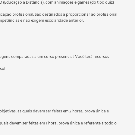
D (Educação a Distância), com animações e games (do tipo quiz)
ficação profissional. São destinados a proporcionar ao profissional
etências e não exigem escolaridade anterior.
 educação em geral, mas autoriza apenas cursos de graduação e
torizados pelas Secretarias Estaduais de Educação.
agens comparadas a um curso presencial. Você terá recursos
sso!
objetivas, as quais devem ser feitas em 2 horas, prova única e
quais devem ser feitas em 1 hora, prova única e referente a todo o