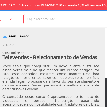
 POR AQUI? Use o cupom BEMVINDO10 e garanta 10% off em sua 1ª 
o
NÍVEL:
BÁSICO
VENDAS
Curso online de
Televendas - Relacionamento de Vendas
Você sabia que conquistar um novo cliente custa até
cinco vezes mais do que manter um cliente antigo? Por
isto, este conteúdo mostrará como manter uma boa
relação com os clientes, fazer com que eles se tornem fiéis
e ainda façam propaganda a favor do seu atendimento e
da sua empresa. Saiba que essa é a melhor maneira de
garantir novas vendas!
O conteúdo deste curso é apresentado no formato de
videoaula e possuem transcrição, garantindo
acessibilidade e compatibilidade com tradutores de Libras.