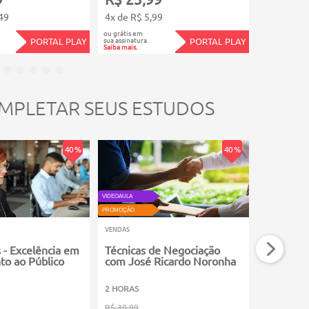
49
4x de R$ 5,99
12x de R$
ou grátis em
ou grátis em
sua assinatura.
sua assinatura.
PORTAL PLAY
PORTAL PLAY
Saiba mais.
Saiba mais.
MPLETAR SEUS ESTUDOS
40 %
40 %
VIDEOAULA
VIDEOAULA
PROMOÇÃO
PROMOÇÃO
VENDAS
VENDAS
 - Excelência em
Técnicas de Negociação
Habilida
o ao Público
com José Ricardo Noronha
Vendas
2 HORAS
2 HORAS
R$ 39,99
R$ 39,99