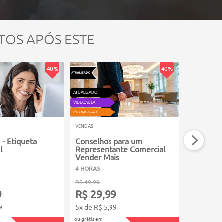
TOS APÓS ESTE
40 %
40 %
ATUALIZADO
VIDEOAULA
VIDEOAULA
PROMOÇÃO
PROMOÇÃO
VENDAS
VENDAS
 - Etiqueta
Conselhos para um
Técnicas
l
Representante Comercial
com José
Vender Mais
4 HORAS
2 HORAS
R$ 49,99
R$ 39,99
9
R$ 29,99
R$ 23,
9
5x de R$ 5,99
4x de R$ 5
ou grátis em
ou grátis em