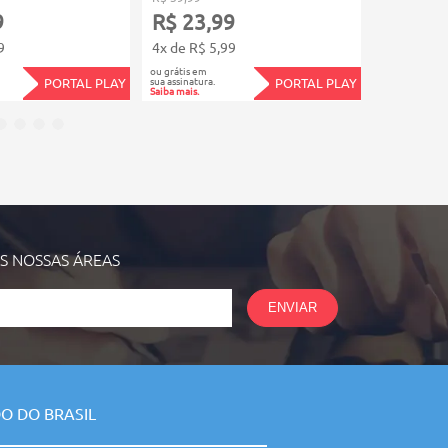
9
R$ 23,99
R$ 23,
9
4x de R$ 5,99
4x de R$ 5
ou grátis em
ou grátis em
sua assinatura.
sua assinatura.
PORTAL PLAY
PORTAL PLAY
Saiba mais.
Saiba mais.
AS NOSSAS
ÁREAS
ENVIAR
O DO BRASIL