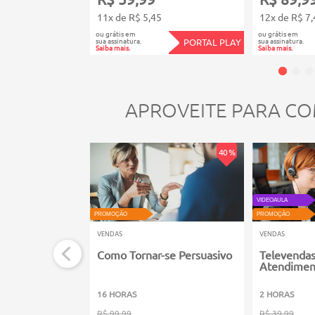
11x de R$ 5,45
12x de R$ 7,
ou grátis em
ou grátis em
sua assinatura.
sua assinatura.
PORTAL PLAY
Saiba mais.
Saiba mais.
APROVEITE PARA CO
40 %
VIDEOAULA
PROMOÇÃO
PROMOÇÃO
VENDAS
VENDAS
Como Tornar-se Persuasivo
Televendas
Atendiment
16 HORAS
2 HORAS
R$ 99,99
R$ 39,99