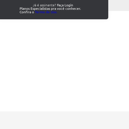
Já é assinante?
Faça Login
Planos Especialistas pra você conhecer.
Confira o
Termo de Uso.