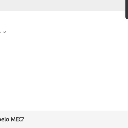
one.
pelo MEC?