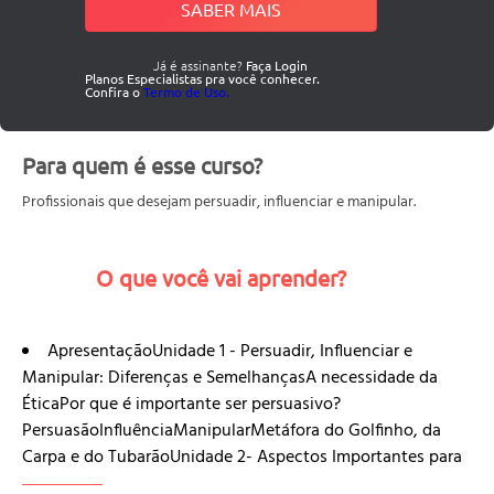
SABER MAIS
Já é assinante?
Faça Login
Planos Especialistas pra você conhecer.
Confira o
Termo de Uso.
Para quem é esse curso?
Profissionais que desejam persuadir, influenciar e manipular.
O que você vai aprender?
ApresentaçãoUnidade 1 - Persuadir, Influenciar e
Manipular: Diferenças e SemelhançasA necessidade da
ÉticaPor que é importante ser persuasivo?
PersuasãoInfluênciaManipularMetáfora do Golfinho, da
Carpa e do TubarãoUnidade 2- Aspectos Importantes para
PersuadirTécnicas que Contribuem para o Processo de