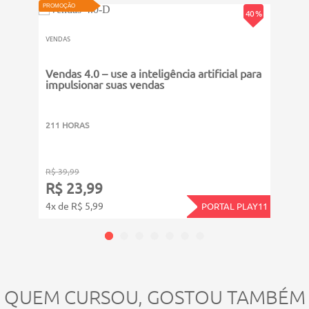
PROMOÇÃO
PROMOÇ
40 %
VENDAS
VENDA
Vendas 4.0 – use a inteligência artificial para
Intr
impulsionar suas vendas
211 HORAS
311 
R$ 39,99
R$ 39
R$ 23,99
R$ 
4x de R$ 5,99
4x de
PORTAL PLAY11
QUEM CURSOU, GOSTOU TAMBÉM