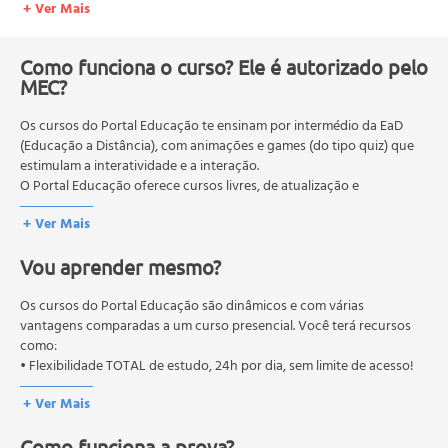
+ Ver Mais
Persuasão ITécnicas que Contribuem para o Processo de
Persuasão IIHabilidades Gerenciais para PersuadirUnidade
3- Persuasão INarrador ou AnalistaO Constrangedor ou
Como funciona o curso? Ele é autorizado pelo
PragmatistaO Estilo Lenhador/ConservantistaAspectos
MEC?
Positivos do EstiloUnidade 4 - Persuasão IIO Estilo
Os cursos do Portal Educação te ensinam por intermédio da EaD
Provedor/CatalisadorO Estilo Vendedor/EstrategistaO
(Educação a Distância), com animações e games (do tipo quiz) que
Estilo Aglutinador/IdealistaAlcançar o SucessoO Estilo
estimulam a interatividade e a interação.
Provedor pode ser ineficiente quando:O Estilo
O Portal Educação oferece cursos livres, de atualização e
Vendedor/EstrategistaSegundo Zuker o estilo vendedor é
qualificação profissional. São destinados a proporcionar ao
+ Ver Mais
profissional conhecimentos que permitam o desenvolvimento de
mais eficaz quando:O Estilo Aglutinador/IdealistaPara
novas competências e não exigem escolaridade anterior.
Alcançar o Sucesso
Vou aprender mesmo?
O MEC (Ministério da Educação), trata da política nacional de
educação em geral, mas autoriza apenas cursos de graduação e
pós-graduação. Os cursos técnicos e profissionalizantes são
Os cursos do Portal Educação são dinâmicos e com várias
autorizados pelas Secretarias Estaduais de Educação.
vantagens comparadas a um curso presencial. Você terá recursos
como:
• Flexibilidade TOTAL de estudo, 24h por dia, sem limite de acesso!
+ Ver Mais
Como funciona a prova?