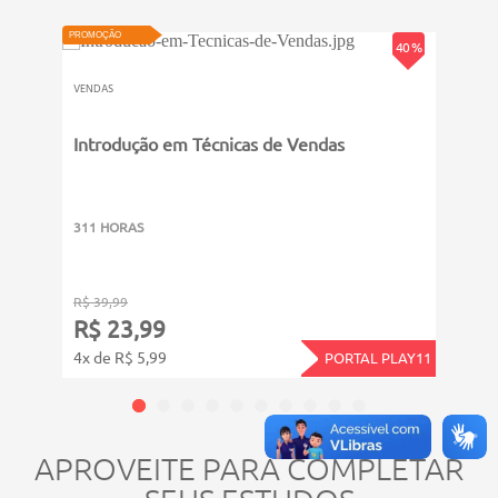
VIDEOAULA
PROMOÇÃO
40 %
VENDAS
Introdução em Técnicas de Vendas
PROMOÇ
VENDA
Exce
Ugar
311 HORAS
311 
R$ 39,99
R$ 39
R$ 23,99
R$ 
4x de R$ 5,99
4x de
PORTAL PLAY11
APROVEITE PARA COMPLETAR