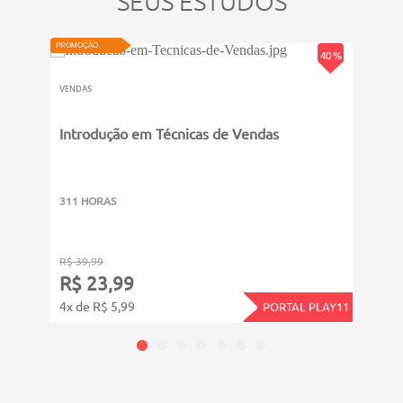
SEUS ESTUDOS
VIDEOAULA
PROMOÇÃO
40 %
VENDAS
Introdução em Técnicas de Vendas
PROMOÇ
VENDA
Ouvi
311 HORAS
8011
R$ 39,99
R$ 19
R$ 23,99
R$ 
4x de R$ 5,99
12x d
PORTAL PLAY11