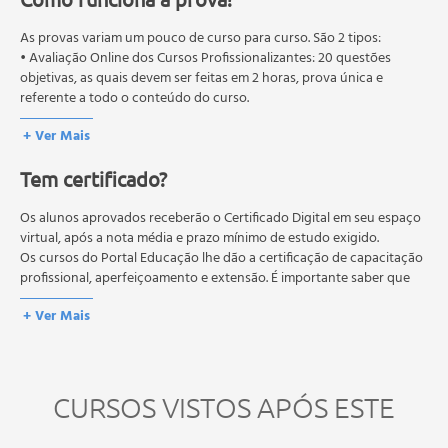
As provas variam um pouco de curso para curso. São 2 tipos:
• Avaliação Online dos Cursos Profissionalizantes: 20 questões
objetivas, as quais devem ser feitas em 2 horas, prova única e
referente a todo o conteúdo do curso.
• Avaliação Online dos Cursos Livres: 10 questões objetivas, as quais
+ Ver Mais
devem ser feitas em 1 hora, prova única e referente a todo o
conteúdo do curso.
Tem certificado?
Os estudos, atividades e avaliações devem ser feitos dentro do
prazo estipulado no calendário do curso.
A média final deve ser igual ou superior a 60%
Os alunos aprovados receberão o Certificado Digital em seu espaço
para a conclusão e
recebimento do certificado digital do curso. Em caso de reprovação,
virtual, após a nota média e prazo mínimo de estudo exigido.
o aluno poderá realizar novamente a prova dentro do período do
Os cursos do Portal Educação lhe dão a certificação de capacitação
curso quantas vezes desejar. Os cursos gratuitos não possuem nova
profissional, aperfeiçoamento e extensão. É importante saber que
prova, atividades reflexivas e descritivas.
esses títulos não se equivalem às certificações de cursos técnicos ou
+ Ver Mais
de formação escolar, e não dão o direito de assumir
responsabilidades técnicas.
CURSOS VISTOS APÓS ESTE
NOVO
VIDEOAU