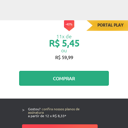
-40%
PORTAL PLAY
11x de
R$ 5,45
ou
R$ 59,99
COMPRAR
>
Gostou?
confira nossos planos de
assinatura
a partir de 12 x R$ 8,33*