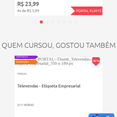
R$ 
R$ 23,99
4x de
4x de R$ 5,99
PORTAL PLAY11
QUEM CURSOU, GOSTOU TAMBÉM
VIDEOAULA
40 %
PROMOÇÃO
VENDAS
PROMOÇ
Televendas - Etiqueta Empresarial
VENDA
Gest
211 HORAS
6011