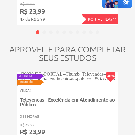
R$ 39,99
R$ 14
R$ 23,99
R$ 
4x de R$ 5,99
12x d
PORTAL PLAY11
APROVEITE PARA COMPLETAR
SEUS ESTUDOS
ATUALIZ
VIDEOAU
PROMOÇ
40 %
VIDEOAULA
VENDA
PROMOÇÃO
VENDAS
Cons
Come
Televendas - Excelência em Atendimento ao
Público
411 
211 HORAS
R$ 49
R$ 39,99
R$ 
R$ 23,99