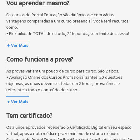
Vou aprender mesmo?
O MEC (Ministério da Educação), trata da política nacional de
educação em geral, mas autoriza apenas cursos de graduação e
pós-graduação. Os cursos técnicos e profissionalizantes são
Os cursos do Portal Educação são dinâmicos e com várias
autorizados pelas Secretarias Estaduais de Educação.
vantagens comparadas a um curso presencial. Você terá recursos
como:
• Flexibilidade TOTAL de estudo, 24h por dia, sem limite de acesso!
+ Ver Mais
Como funciona a prova?
As provas variam um pouco de curso para curso. São 2 tipos:
• Avaliação Online dos Cursos Profissionalizantes: 20 questões
objetivas, as quais devem ser feitas em 2 horas, prova única e
referente a todo o conteúdo do curso.
• Avaliação Online dos Cursos Livres: 10 questões objetivas, as quais
+ Ver Mais
devem ser feitas em 1 hora, prova única e referente a todo o
conteúdo do curso.
Tem certificado?
Os estudos, atividades e avaliações devem ser feitos dentro do
prazo estipulado no calendário do curso.
A média final deve ser igual ou superior a 60%
Os alunos aprovados receberão o Certificado Digital em seu espaço
para a conclusão e
recebimento do certificado digital do curso. Em caso de reprovação,
virtual, após a nota média e prazo mínimo de estudo exigido.