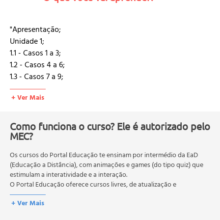
"Apresentação;
Unidade 1;
1.1 - Casos 1 a 3;
1.2 - Casos 4 a 6;
1.3 - Casos 7 a 9;
Unidade 2;
+ Ver Mais
2.1 - Casos 10 a 12;
2.2 - Casos 13 a 15;
2.3 - Casos 16 a 18;
Como funciona o curso? Ele é autorizado pelo
Unidade 3;
MEC?
3.1 - Casos 19 a 21;
Os cursos do Portal Educação te ensinam por intermédio da EaD
3.2 - Casos 22 a 24;
(Educação a Distância), com animações e games (do tipo quiz) que
3.3 - Casos 25 a 27;
estimulam a interatividade e a interação.
Unidade 4;
O Portal Educação oferece cursos livres, de atualização e
4.1 - Casos 28 a 31;
qualificação profissional. São destinados a proporcionar ao
+ Ver Mais
profissional conhecimentos que permitam o desenvolvimento de
4.2 - Finalização."
novas competências e não exigem escolaridade anterior.