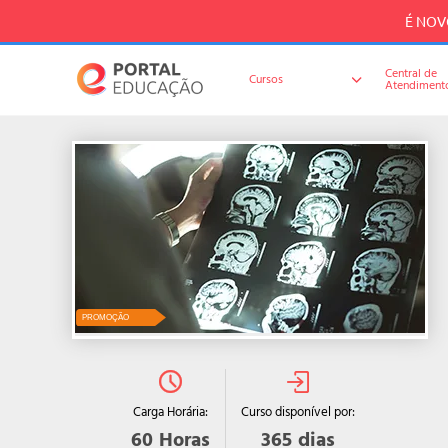
É NOVO
Central de
Cursos
Atendiment
PROMOÇÃO
Curso disponível por:
Carga Horária:
365
dias
60
Horas