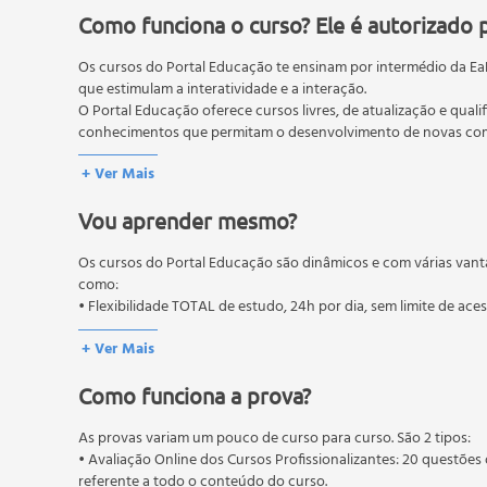
Córtex cerebral
Como funciona o curso? Ele é autorizado 
Controle do movimento
Os cursos do Portal Educação te ensinam por intermédio da Ea
Tronco encefálico
que estimulam a interatividade e a interação.
Espasticidade e rigidez
O Portal Educação oferece cursos livres, de atualização e quali
Embriologia do sistema nervoso
conhecimentos que permitam o desenvolvimento de novas comp
Sistema nervoso autônomo
O MEC (Ministério da Educação), trata da política nacional de
+ Ver Mais
Bulbo
pós-graduação. Os cursos técnicos e profissionalizantes são au
Ponte
Vou aprender mesmo?
Mesencéfalo
Formação reticular
Os cursos do Portal Educação são dinâmicos e com várias vant
Estrutura e funções do tálamo e hipotálamo.
como:
• Flexibilidade TOTAL de estudo, 24h por dia, sem limite de ace
+ Ver Mais
Como funciona a prova?
As provas variam um pouco de curso para curso. São 2 tipos:
• Avaliação Online dos Cursos Profissionalizantes: 20 questões 
referente a todo o conteúdo do curso.