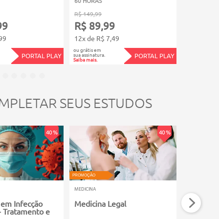
60 HORAS
100 HORAS
R$ 149,99
R$ 199,99
99
R$ 89,99
R$ 119
99
12x de R$ 7,49
12x de R$
ou grátis em
ou grátis em
sua assinatura.
sua assinatura.
PORTAL PLAY
PORTAL PLAY
Saiba mais.
Saiba mais.
MPLETAR SEUS ESTUDOS
40 %
40 %
PROMOÇÃO
PROMOÇÃO
MEDICINA
MEDICINA
 em Infecção
Medicina Legal
Neuroan
 - Tratamento e