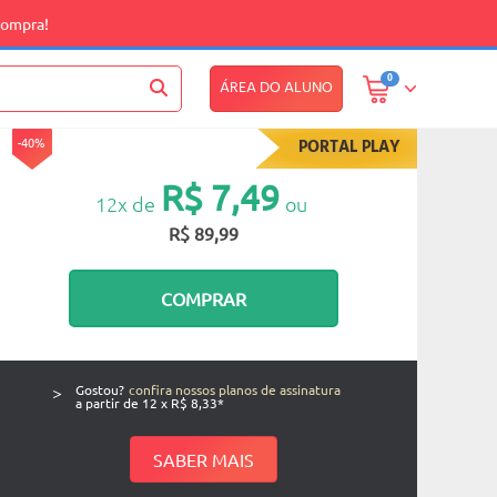
compra!
0
ÁREA DO ALUNO
-40%
PORTAL PLAY
R$ 7,49
12x de
ou
R$ 89,99
COMPRAR
>
Gostou?
confira nossos planos de assinatura
a partir de 12 x R$ 8,33*
SABER MAIS