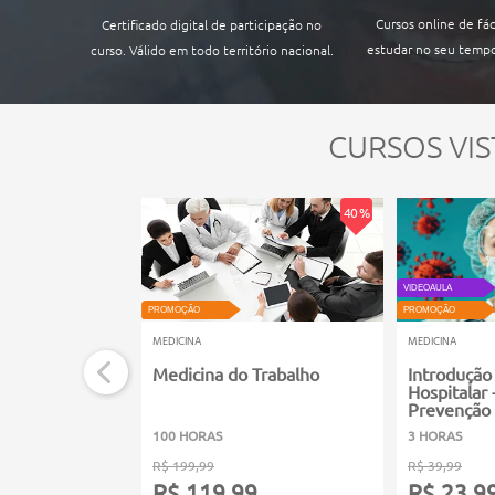
Cursos online de fác
Certificado digital de participação no
estudar no seu tempo
curso. Válido em todo território nacional.
CURSOS VIS
40 %
VIDEOAULA
PROMOÇÃO
PROMOÇÃO
MEDICINA
MEDICINA
Medicina do Trabalho
Introdução
Hospitalar
Prevenção
100 HORAS
3 HORAS
R$ 199,99
R$ 39,99
R$ 119,99
R$ 23,9