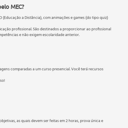
pelo MEC?
D (Educação a Distância), com animações e games (do tipo quiz)
ficação profissional. São destinados a proporcionar ao profissional
etências e não exigem escolaridade anterior.
 educação em geral, mas autoriza apenas cursos de graduação e
torizados pelas Secretarias Estaduais de Educação.
agens comparadas a um curso presencial. Você terá recursos
sso!
objetivas, as quais devem ser feitas em 2 horas, prova única e