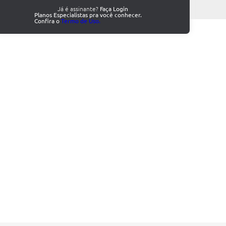
Já é assinante?
Faça Login
Planos Especialistas pra você conhecer.
Confira o
Termo de Uso.