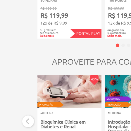
80 HORAS
100 HORAS
R$ 199,99
R$ 199,99
R$ 119,99
R$ 119,
12x de R$ 9,99
12x de R$ 9,
ou grátis em
ou grátis em
sua assinatura.
sua assinatura.
PORTAL PLAY
Saiba mais.
Saiba mais.
APROVEITE PARA CO
40 %
VIDEOAULA
PROMOÇÃO
PROMOÇÃO
MEDICINA
MEDICINA
Bioquímica Clínica em
Introdução
Diabetes e Renal
Hospitalar
Prevenção