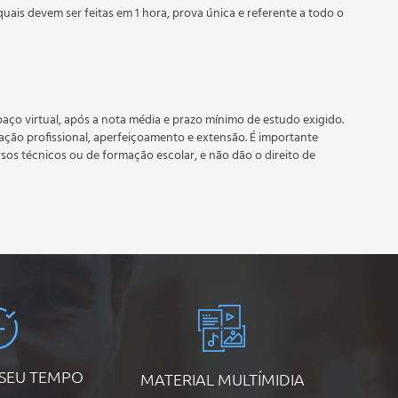
quais devem ser feitas em 1 hora, prova única e referente a todo o
 prazo estipulado no calendário do curso.
e recebimento do certificado digital do curso. Em caso de
do período do curso quantas vezes desejar. Os cursos gratuitos
aço virtual, após a nota média e prazo mínimo de estudo exigido.
tação profissional, aperfeiçoamento e extensão. É importante
rsos técnicos ou de formação escolar, e não dão o direito de
 SEU TEMPO
MATERIAL MULTÍMIDIA