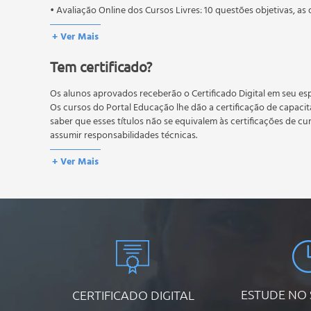
• Avaliação Online dos Cursos Livres: 10 questões objetivas, as 
conteúdo do curso.
+ Ver Mais
Os estudos, atividades e avaliações devem ser feitos dentro do
A média final deve ser igual ou superior a 60%
para a conclusão 
Tem certificado?
reprovação, o aluno poderá realizar novamente a prova dentro 
não possuem nova prova, atividades reflexivas e descritivas.
Os alunos aprovados receberão o Certificado Digital em seu esp
Os cursos do Portal Educação lhe dão a certificação de capaci
saber que esses títulos não se equivalem às certificações de cu
assumir responsabilidades técnicas.
+ Ver Mais
ESTUDE NO
CERTIFICADO DIGITAL