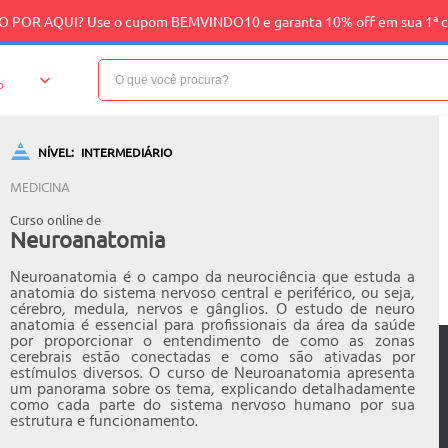
 POR AQUI? Use o cupom BEMVINDO10 e garanta 10% off em sua 1ª 
o
NÍVEL:
INTERMEDIÁRIO
MEDICINA
Curso online de
Neuroanatomia
Neuroanatomia é o campo da neurociência que estuda a
anatomia do sistema nervoso central e periférico, ou seja,
cérebro, medula, nervos e gânglios. O estudo de neuro
anatomia é essencial para profissionais da área da saúde
por proporcionar o entendimento de como as zonas
cerebrais estão conectadas e como são ativadas por
estímulos diversos. O curso de Neuroanatomia apresenta
um panorama sobre os tema, explicando detalhadamente
como cada parte do sistema nervoso humano por sua
estrutura e funcionamento.