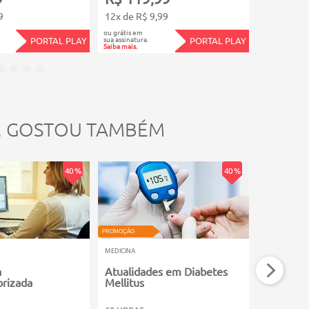
9
12x de R$ 9,99
12x de R$
ou grátis em
ou grátis em
sua assinatura.
sua assinatura.
PORTAL PLAY
PORTAL PLAY
Saiba mais.
Saiba mais.
, GOSTOU TAMBÉM
40 %
40 %
PROMOÇÃO
PROMOÇÃO
MEDICINA
MEDICINA
a
Atualidades em Diabetes
Medicina
rizada
Mellitus