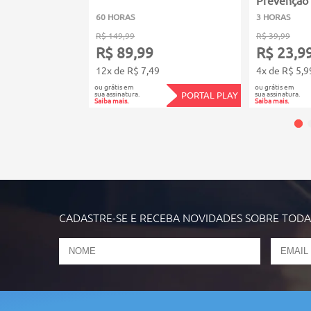
60 HORAS
3 HORAS
R$ 149,99
R$ 39,99
R$ 89,99
R$ 23,9
12x de R$ 7,49
4x de R$ 5,9
ou grátis em
ou grátis em
sua assinatura.
sua assinatura.
PORTAL PLAY
Saiba mais.
Saiba mais.
CADASTRE-SE E RECEBA NOVIDADES SOBRE TOD