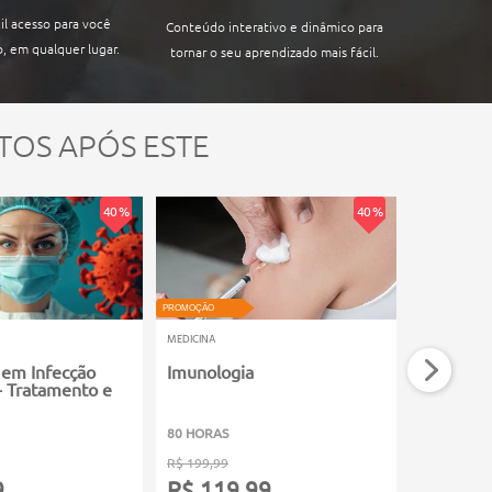
il acesso para você
Conteúdo interativo e dinâmico para
, em qualquer lugar.
tornar o seu aprendizado mais fácil.
TOS APÓS ESTE
40 %
40 %
PROMOÇÃO
PROMOÇÃO
MEDICINA
MEDICINA
 em Infecção
Imunologia
Tomograf
 - Tratamento e
Computa
80 HORAS
100 HORAS
R$ 199,99
R$ 199,99
9
R$ 119,99
R$ 119