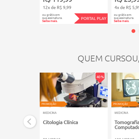
12x de R$ 9,99
4x de R$ 5,9
ou grátis em
ou grátis em
sua assinatura.
sua assinatura.
PORTAL PLAY
Saiba mais.
Saiba mais.
QUEM CURSOU
40 %
PROMOÇÃO
PROMOÇÃO
MEDICINA
MEDICINA
Citologia Clínica
Tomografi
Computado