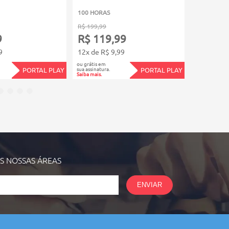
100 HORAS
60 HORAS
R$ 199,99
R$ 149,99
9
R$ 119,99
R$ 89,
9
12x de R$ 9,99
12x de R$
ou grátis em
ou grátis em
sua assinatura.
sua assinatura.
PORTAL PLAY
PORTAL PLAY
Saiba mais.
Saiba mais.
AS NOSSAS
ÁREAS
ENVIAR