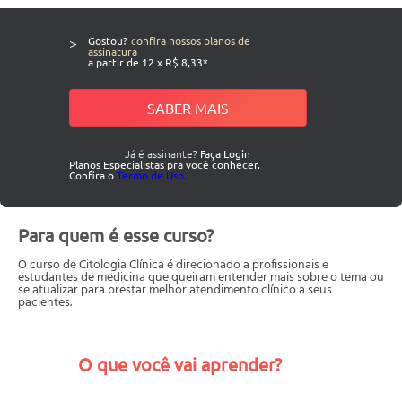
>
Gostou?
confira nossos planos de
assinatura
a partir de 12 x R$ 8,33*
SABER MAIS
Já é assinante?
Faça Login
Planos Especialistas pra você conhecer.
Confira o
Termo de Uso.
Para quem é esse curso?
O curso de Citologia Clínica é direcionado a profissionais e
estudantes de medicina que queiram entender mais sobre o tema ou
se atualizar para prestar melhor atendimento clínico a seus
pacientes.
O que você vai aprender?