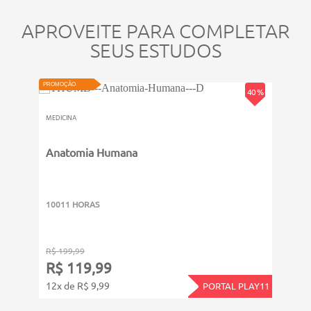
APROVEITE PARA COMPLETAR
SEUS ESTUDOS
PROMOÇÃO
PROMOÇ
40 %
MEDICINA
MEDICI
Anatomia Humana
Medi
10011 HORAS
1001
R$ 199,99
R$ 19
R$ 119,99
R$ 
12x de R$ 9,99
12x d
PORTAL PLAY11