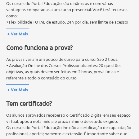
Vírus do Papiloma Humano
pós-graduação. Os cursos técnicos e profissionalizantes são
Os cursos do Portal Educação são dinâmicos e com várias
Diferença entre Tumores Malignos e Benignos
autorizados pelas Secretarias Estaduais de Educação.
vantagens comparadas a um curso presencial. Você terá recursos
como:
Conceitos Básicos de Biologia Celular
• Flexibilidade TOTAL de estudo, 24h por dia, sem limite de acesso!
Tempo de Duração do Ciclo Celular
Fundamentos da Reprodução Celular
+ Ver Mais
Pontos de Checagem
Como funciona a prova?
Regulação do Ciclo Celular
Controle da Proliferação Celular em Multicelulares
As provas variam um pouco de curso para curso. São 2 tipos:
Células Cancerosas: Desrespeito aos Controles de
• Avaliação Online dos Cursos Profissionalizantes: 20 questões
Proliferação e Sobrevivência
objetivas, as quais devem ser feitas em 2 horas, prova única e
Genes Supressores Tumorais
referente a todo o conteúdo do curso.
Citologia do Colo Uterino
• Avaliação Online dos Cursos Livres: 10 questões objetivas, as quais
+ Ver Mais
devem ser feitas em 1 hora, prova única e referente a todo o
HPV (Papiloma Vírus Humano)
conteúdo do curso.
Conceito de HPV
Tem certificado?
Os estudos, atividades e avaliações devem ser feitos dentro do
Introdução à Neoplasia Intraepitelial Cervical (NIC)
prazo estipulado no calendário do curso.
Características Clínicas da NIC
A média final deve ser igual ou superior a 60%
Os alunos aprovados receberão o Certificado Digital em seu espaço
para a conclusão e
Diagnóstico e Classificação da NIC
recebimento do certificado digital do curso. Em caso de reprovação,
virtual, após a nota média e prazo mínimo de estudo exigido.
o aluno poderá realizar novamente a prova dentro do período do
Os cursos do Portal Educação lhe dão a certificação de capacitação
Sistema Bethesda de 2001
curso quantas vezes desejar. Os cursos gratuitos não possuem nova
profissional, aperfeiçoamento e extensão. É importante saber que
Citologia Diagnóstica da Cavidade Oral