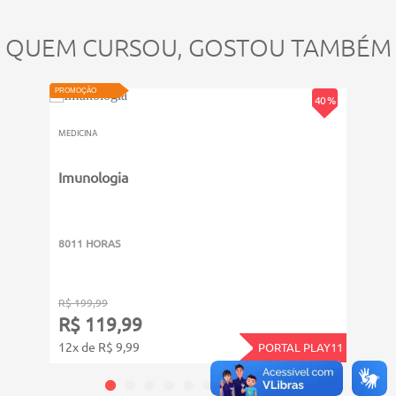
QUEM CURSOU, GOSTOU TAMBÉM
PROMOÇÃO
40 %
MEDICINA
Imunologia
PROMOÇ
MEDICI
Neu
8011 HORAS
6011
R$ 199,99
R$ 14
R$ 119,99
R$ 
12x de R$ 9,99
12x d
PORTAL PLAY11