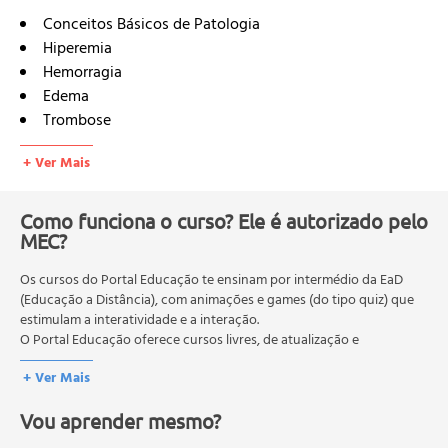
Conceitos Básicos de Patologia
Hiperemia
Hemorragia
Edema
Trombose
Embolia
+ Ver Mais
Resposta Tecidual
Inflamação
Sinais Cardeais da Inflamação
Como funciona o curso? Ele é autorizado pelo
MEC?
Sumário dos Mediadores Químicos da Inflamação
Inflamação Exsudativa
Os cursos do Portal Educação te ensinam por intermédio da EaD
Inflamação Crônica
(Educação a Distância), com animações e games (do tipo quiz) que
Granulomas
estimulam a interatividade e a interação.
Regeneração
O Portal Educação oferece cursos livres, de atualização e
Tumores
qualificação profissional. São destinados a proporcionar ao
+ Ver Mais
profissional conhecimentos que permitam o desenvolvimento de
Tumores Benignos
novas competências e não exigem escolaridade anterior.
Tumores Malignos
Vou aprender mesmo?
O MEC (Ministério da Educação), trata da política nacional de
Teorias da Cancerização das Células
educação em geral, mas autoriza apenas cursos de graduação e