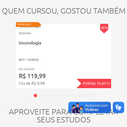
QUEM CURSOU, GOSTOU TAMBÉM
PROMOÇÃO
PROMOÇ
40 %
MEDICINA
MEDICI
Imunologia
Medi
8011 HORAS
1001
R$ 199,99
R$ 19
R$ 119,99
R$ 
12x de R$ 9,99
12x d
PORTAL PLAY11
APROVEITE PARA COMPLETAR
SEUS ESTUDOS