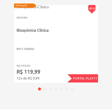
PROMOÇÃO
PROMOÇ
40 %
MEDICINA
MEDICI
Bioquímica Clínica
Medi
8011 HORAS
1001
R$ 199,99
R$ 19
R$ 119,99
R$ 
12x de R$ 9,99
12x d
PORTAL PLAY11