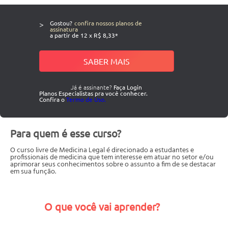
>
Gostou?
confira nossos planos de
assinatura
a partir de 12 x R$ 8,33*
SABER MAIS
Já é assinante?
Faça Login
Planos Especialistas pra você conhecer.
Confira o
Termo de Uso.
Para quem é esse curso?
O curso livre de Medicina Legal é direcionado a estudantes e
profissionais de medicina que tem interesse em atuar no setor e/ou
aprimorar seus conhecimentos sobre o assunto a fim de se destacar
em sua função.
O que você vai aprender?