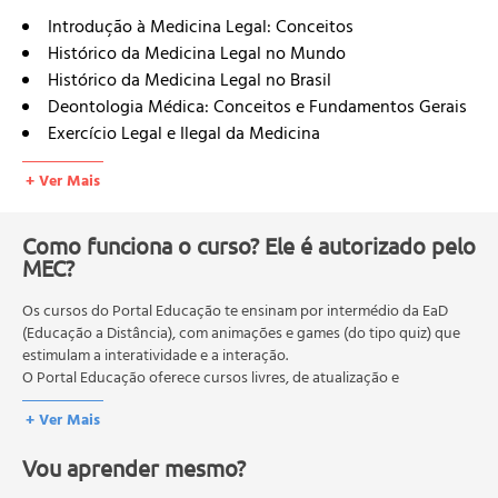
Introdução à Medicina Legal: Conceitos
Histórico da Medicina Legal no Mundo
Histórico da Medicina Legal no Brasil
Deontologia Médica: Conceitos e Fundamentos Gerais
Exercício Legal e Ilegal da Medicina
Responsabilidade Profissional do Médico
+ Ver Mais
Código de Ética Médica
Perícias Médicas no Âmbito Civil e Penal
Definições e Tipos de Perícias Médico-Legais
Como funciona o curso? Ele é autorizado pelo
MEC?
Documentos Médico-Legais: Notificações, Atestados,
Pareceres Depoimento-Oral
Os cursos do Portal Educação te ensinam por intermédio da EaD
Introdução à Identificação Humana
(Educação a Distância), com animações e games (do tipo quiz) que
Antropologia Médico-Legal (Estimativa da Altura, da
estimulam a interatividade e a interação.
Cor da Pele, da Idade)
O Portal Educação oferece cursos livres, de atualização e
Exumações
qualificação profissional. São destinados a proporcionar ao
+ Ver Mais
profissional conhecimentos que permitam o desenvolvimento de
Traumatologia Médico-Legal (Lesões Corporais,
novas competências e não exigem escolaridade anterior.
Energias de Ordem Mecânica, Agentes Físicos Produtores
Vou aprender mesmo?
O MEC (Ministério da Educação), trata da política nacional de
de Lesões, Agentes Químicos Produtores de Lesões,
educação em geral, mas autoriza apenas cursos de graduação e