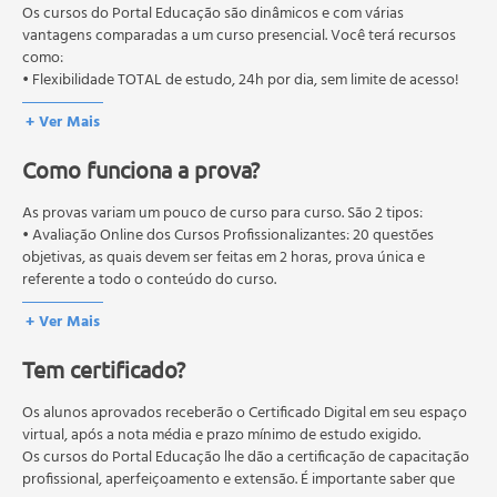
Agentes Biológicos Produtores de Lesões, Agentes Mistos
pós-graduação. Os cursos técnicos e profissionalizantes são
Os cursos do Portal Educação são dinâmicos e com várias
e Outros Agentes Causadores de Lesões)
autorizados pelas Secretarias Estaduais de Educação.
vantagens comparadas a um curso presencial. Você terá recursos
como:
Avaliação do Dano Corporal (Dano Corporal de
• Flexibilidade TOTAL de estudo, 24h por dia, sem limite de acesso!
Natureza Cível, Dano Corporal de Natureza Trabalhista,
Dano Corporal de Natureza Desportiva)
+ Ver Mais
Tanatologia Médico-Legal
Como funciona a prova?
Necropsia Médico-Legal
Cronotanatognose e Alterações Cadavéricas
As provas variam um pouco de curso para curso. São 2 tipos:
Lesões In Vitam e Post Mortem
• Avaliação Online dos Cursos Profissionalizantes: 20 questões
Toxicofilias
objetivas, as quais devem ser feitas em 2 horas, prova única e
Genética Forense
referente a todo o conteúdo do curso.
Noções de Perícias Ambientais
• Avaliação Online dos Cursos Livres: 10 questões objetivas, as quais
+ Ver Mais
devem ser feitas em 1 hora, prova única e referente a todo o
Infortunística Médico-Legal
conteúdo do curso.
Sexologia Forense
Tem certificado?
Os estudos, atividades e avaliações devem ser feitos dentro do
Psiquiatria Forense
prazo estipulado no calendário do curso.
Referências Bibliográficas.
A média final deve ser igual ou superior a 60%
Os alunos aprovados receberão o Certificado Digital em seu espaço
para a conclusão e
recebimento do certificado digital do curso. Em caso de reprovação,
virtual, após a nota média e prazo mínimo de estudo exigido.
o aluno poderá realizar novamente a prova dentro do período do
Os cursos do Portal Educação lhe dão a certificação de capacitação
curso quantas vezes desejar. Os cursos gratuitos não possuem nova
profissional, aperfeiçoamento e extensão. É importante saber que