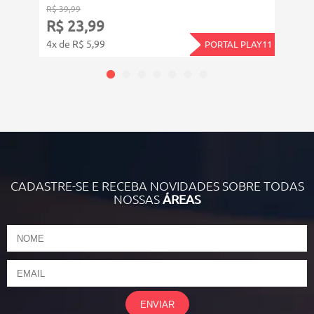
R$ 39,99
R$ 39
R$ 23,99
R$ 
4x de R$ 5,99
4x de
PORTAL PLAY11
CADASTRE-SE E RECEBA NOVIDADES SOBRE TODAS
NOSSAS
ÁREAS
ENVIAR