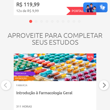
R$ 119,99
R$ 
12x de R$ 9,99
12x d
PORTAL PLAY11
APROVEITE PARA COMPLETAR
SEUS ESTUDOS
40 %
VIDEOAULA
VIDEOAU
PROMOÇÃO
PROMOÇ
FARMÁCIA
FARMÁC
Introdução à Farmacologia Geral
Intr
311 HORAS
311 