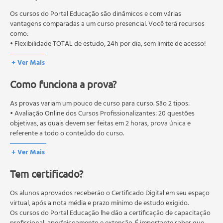
amarela, HIV/AIDS, hepatites A, B, C, D e E, leptospirose,
educação em geral, mas autoriza apenas cursos de graduação e
malária, raiva, sífilis, toxoplasmose, tuberculose e doenças
pós-graduação. Os cursos técnicos e profissionalizantes são
Os cursos do Portal Educação são dinâmicos e com várias
associadas ao ASLO (Anticorpo antiestreptolisina O).
autorizados pelas Secretarias Estaduais de Educação.
vantagens comparadas a um curso presencial. Você terá recursos
como:
• Flexibilidade TOTAL de estudo, 24h por dia, sem limite de acesso!
+ Ver Mais
Como funciona a prova?
As provas variam um pouco de curso para curso. São 2 tipos:
• Avaliação Online dos Cursos Profissionalizantes: 20 questões
objetivas, as quais devem ser feitas em 2 horas, prova única e
referente a todo o conteúdo do curso.
• Avaliação Online dos Cursos Livres: 10 questões objetivas, as quais
+ Ver Mais
devem ser feitas em 1 hora, prova única e referente a todo o
conteúdo do curso.
Tem certificado?
Os estudos, atividades e avaliações devem ser feitos dentro do
prazo estipulado no calendário do curso.
A média final deve ser igual ou superior a 60%
Os alunos aprovados receberão o Certificado Digital em seu espaço
para a conclusão e
recebimento do certificado digital do curso. Em caso de reprovação,
virtual, após a nota média e prazo mínimo de estudo exigido.
o aluno poderá realizar novamente a prova dentro do período do
Os cursos do Portal Educação lhe dão a certificação de capacitação