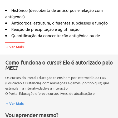
Histórico (descoberta de anticorpos e relação com
antígenos)
Anticorpos: estrutura, diferentes subclasses e função
Reação de precipitação e aglutinação
Quantificação da concentração antigênica ou de
anticorpos: Mancini, ELISA e radioimunensaio, western
+ Ver Mais
bolotting
Métodos Qualitativos: imunoeletroforese,
imunodifusão dupla e VDLR
Como funciona o curso? Ele é autorizado pelo
MEC?
Identificação de antígenos em células e antígenos:
imunofluorescência e citometria de fluxo (FACS)
Os cursos do Portal Educação te ensinam por intermédio da EaD
Metodologias com uso de Biologia Molecular: reação
(Educação a Distância), com animações e games (do tipo quiz) que
em cadeia da polimerase (PCR e RT-PCR): Conceito,
estimulam a interatividade e a interação.
Descrição da técnica, exemplos de utilização
O Portal Educação oferece cursos livres, de atualização e
Principais diagnósticos laboratoriais propostos pelo
qualificação profissional. São destinados a proporcionar ao
+ Ver Mais
profissional conhecimentos que permitam o desenvolvimento de
Ministério da Saúde brasileiro para as seguintes doenças
novas competências e não exigem escolaridade anterior.
infecciosas e parasitárias: doença de chagas, dengue, febre
Vou aprender mesmo?
O MEC (Ministério da Educação), trata da política nacional de