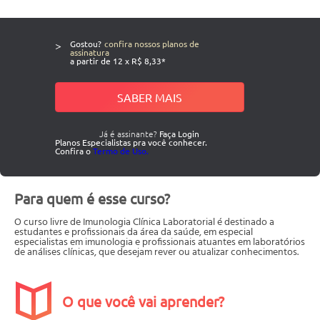
>
Gostou?
confira nossos planos de
assinatura
a partir de 12 x R$ 8,33*
SABER MAIS
Já é assinante?
Faça Login
Planos Especialistas pra você conhecer.
Confira o
Termo de Uso.
Para quem é esse curso?
O curso livre de Imunologia Clínica Laboratorial é destinado a
estudantes e profissionais da área da saúde, em especial
especialistas em imunologia e profissionais atuantes em laboratórios
de análises clínicas, que desejam rever ou atualizar conhecimentos.
O que você vai aprender?