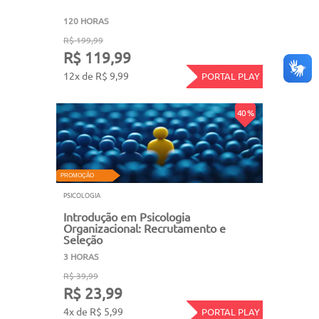
120 HORAS
R$ 199,99
R$ 119,99
12x de R$ 9,99
PORTAL PLAY
40 %
PROMOÇÃO
PSICOLOGIA
Introdução em Psicologia
Organizacional: Recrutamento e
Seleção
3 HORAS
R$ 39,99
R$ 23,99
4x de R$ 5,99
PORTAL PLAY